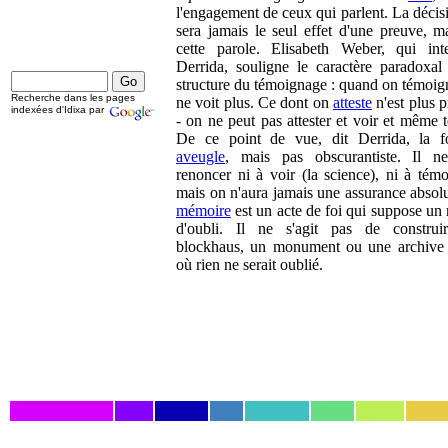
l'engagement de ceux qui parlent. La décis
sera jamais le seul effet d'une preuve, m
cette parole. Elisabeth Weber, qui int
Derrida, souligne le caractère paradoxal
structure du témoignage : quand on témoig
Recherche dans les pages
ne voit plus. Ce dont on
atteste
n'est plus p
indexées d'Idixa par
- on ne peut pas attester et voir et même 
De ce point de vue, dit Derrida, la f
aveugle
, mais pas obscurantiste. Il n
renoncer ni à voir (la science), ni à témo
mais on n'aura jamais une assurance absol
mémoire
est un acte de foi qui suppose un 
d'oubli. Il ne s'agit pas de construi
blockhaus, un monument ou une archive 
où rien ne serait oublié.