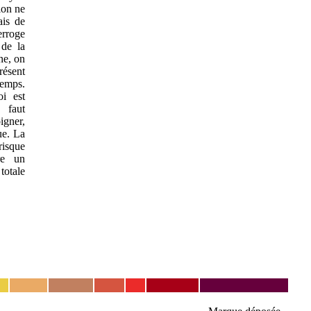
ion ne
ais de
erroge
 de la
ne, on
résent
temps.
oi est
e faut
igner,
ue. La
risque
re un
totale