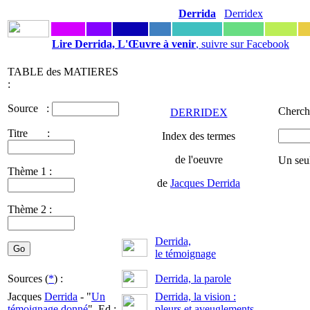
Derrida
Derridex
Lire Derrida, L'Œuvre à venir
, suivre sur Facebook
TABLE des MATIERES
:
Source :
Cherche
DERRIDEX
Titre :
Index des termes
de l'oeuvre
Un seu
Thème 1 :
de
Jacques Derrida
Thème 2 :
Derrida,
le témoignage
Sources (
*
) :
Derrida, la parole
Jacques
Derrida
- "
Un
Derrida, la vision :
témoignage donné
", Ed :
pleurs et aveuglements