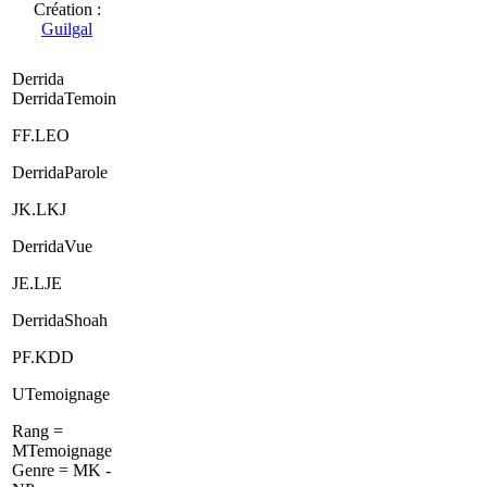
Création :
Guilgal
Derrida
DerridaTemoin
FF.LEO
DerridaParole
JK.LKJ
DerridaVue
JE.LJE
DerridaShoah
PF.KDD
UTemoignage
Rang =
MTemoignage
Genre = MK -