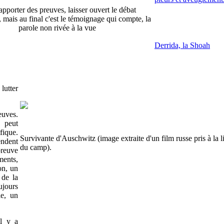
 apporter des preuves, laisser ouvert le débat
, mais au final c'est le témoignage qui compte, la
parole non rivée à la vue
Derrida, la Shoah
lutter
euves.
 peut
fique.
Survivante d'Auschwitz (image extraite d'un film russe pris à la l
endent
du camp).
preuve
ments,
on, un
 de la
ujours
le, un
il y a