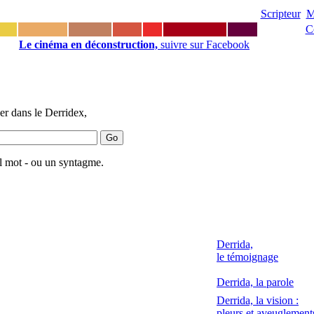
Scripteur
M
C
Le cinéma en déconstruction,
suivre sur Facebook
r dans le Derridex,
l mot - ou un syntagme.
Derrida,
le témoignage
Derrida, la parole
Derrida, la vision :
pleurs et aveuglement