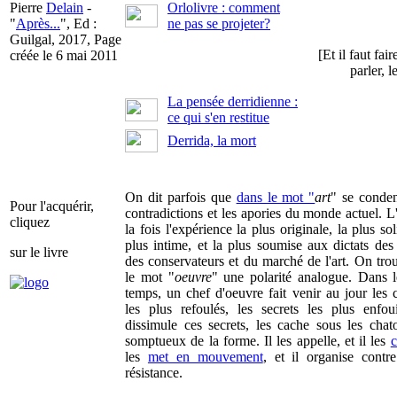
Pierre
Delain
-
Orlolivre : comment
"
Après...
", Ed :
ne pas se projeter?
Guilgal, 2017, Page
[Et il faut fair
créée le 6 mai 2011
parler, l
La pensée derridienne :
ce qui s'en restitue
Derrida, la mort
On dit parfois que
dans le mot "
art
" se conde
Pour l'acquérir,
contradictions et les apories du monde actuel. L'
cliquez
la fois l'expérience la plus originale, la plus soli
plus intime, et la plus soumise aux dictats des 
sur le livre
des conservateurs et du marché de l'art. On tro
le mot "
oeuvre
" une polarité analogue. Dans
temps, un chef d'oeuvre fait venir au jour les 
les plus refoulés, les secrets les plus enfoui
dissimule ces secrets, les cache sous les chat
somptueux de la forme. Il les appelle, et il les
c
les
met en mouvement
, et il organise contr
résistance.