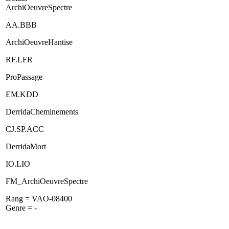
ArchiOeuvreSpectre
AA.BBB
ArchiOeuvreHantise
RF.LFR
ProPassage
EM.KDD
DerridaCheminements
CJ.SP.ACC
DerridaMort
IO.LIO
FM_ArchiOeuvreSpectre
Rang = VAO-08400
Genre = -