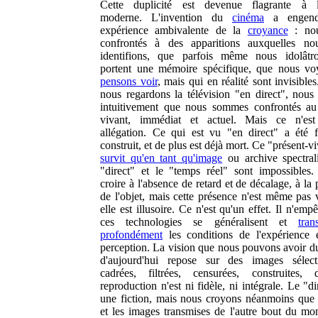
Cette duplicité est devenue flagrante à l
moderne. L'invention du
cinéma
a engend
expérience ambivalente de la
croyance
: nou
confrontés à des apparitions auxquelles no
identifions, que parfois même nous idolâtr
portent une mémoire spécifique, que nous v
pensons voir
, mais qui en réalité sont invisibl
nous regardons la télévision "en direct", nous
intuitivement que nous sommes confrontés au
vivant, immédiat et actuel. Mais ce n'est
allégation. Ce qui est vu "en direct" a été f
construit, et de plus est déjà mort. Ce "présent-v
survit qu'en tant qu'image
ou archive spectral
"direct" et le "temps réel" sont impossibles. 
croire à l'absence de retard et de décalage, à la
de l'objet, mais cette présence n'est même pas v
elle est illusoire. Ce n'est qu'un effet. Il n'em
ces technologies se généralisent et
tran
profondément
les conditions de l'expérience 
perception. La vision que nous pouvons avoir 
d'aujourd'hui repose sur des images sélect
cadrées, filtrées, censurées, construites,
reproduction n'est ni fidèle, ni intégrale. Le "di
une fiction, mais nous croyons néanmoins que 
et les images transmises de l'autre bout du mo