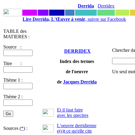
Derrida
Derridex
Lire Derrida, L'Œuvre à venir
, suivre sur Facebook
TABLE des
MATIERES :
Source :
Chercher da
DERRIDEX
Index des termes
Titre :
de l'oeuvre
Un seul mot
Thème 1 :
de
Jacques Derrida
Thème 2 :
Et il faut faire
avec les spectres
L'oeuvre derridienne
Sources (
*
) :
e(s)t ce qu'elle cite