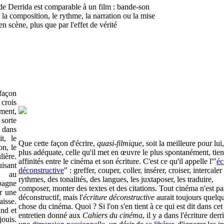
 de Derrida est comparable à un film : bande-son
r la composition, le rythme, la narration ou la mise
en scène, plus que par l'effet de vérité
 façon
 crois
ment,
 sorte
 dans
t, le
Que cette façon d'écrire,
quasi-filmique
, soit la meilleure pour lui,
on, le
plus adéquate, celle qu'il met en œuvre le plus spontanément, tien
lière.
affinités entre le cinéma et son écriture. C'est ce qu'il appelle l'"
éc
uisant
déconstructive
" : greffer, couper, coller, insérer, croiser, intercaler
es au
rythmes, des tonalités, des langues, les juxtaposer, les traduire,
pagne
composer, monter des textes et des citations. Tout cinéma n'est pa
r une
déconstructif, mais l'
écriture déconstructive
aurait toujours quelq
aisse.
chose du cinéma. Quoi ? Si l'on s'en tient à ce qui est dit dans cet
nd et
entretien donné aux
Cahiers du cinéma
, il y a dans l'écriture der
jouis.