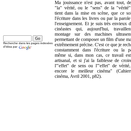
Ma jouissance n'est pas, avant tout, de
"la" vérité, ou le "sens" de la "vérité"
tient dans la mise en scène, que ce soi
l'écriture dans les livres ou par la parol
l'enseignement. Et je suis très envieux 
cinéastes qui, aujourd'hui, travaille
montage sur des machines ultrasens
permettant de composer un film d'une ma
Recherche dans les pages indexées
extrêmement précise. C'est ce que je rec
d'Idixa par
constamment dans l'écriture ou la pa
même si, dans mon cas, ce travail est
artisanal, et si j'ai la faiblesse de croi
l'"effet" de sens ou l'"effet" de vérité,
encore le meilleur cinéma" (Cahie
cinéma, Avril 2001, p82).