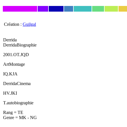
Création :
Guilgal
Derrida
DerridaBiographie
2001.OT.JQD
ArtMontage
IQ.KJA
DerridaCinema
HV.JKI
T.autobiographie
Rang = TE
Genre = MK - NG