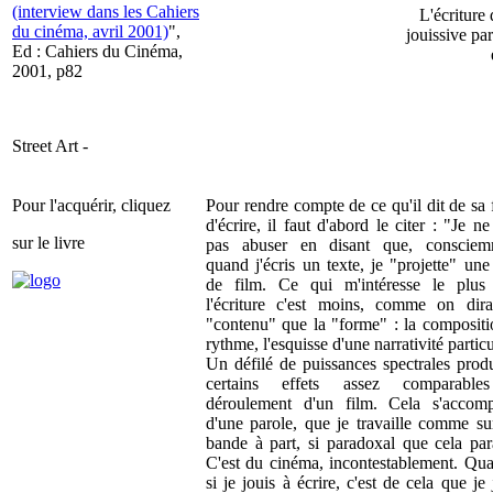
(interview dans les Cahiers
L'écriture
du cinéma, avril 2001)
",
jouissive pa
Ed : Cahiers du Cinéma,
2001, p82
Street Art -
Pour l'acquérir, cliquez
Pour rendre compte de ce qu'il dit de sa
d'écrire, il faut d'abord le citer : "Je ne
sur le livre
pas abuser en disant que, consciem
quand j'écris un texte, je "projette" une
de film. Ce qui m'intéresse le plus
l'écriture c'est moins, comme on dirai
"contenu" que la "forme" : la compositi
rythme, l'esquisse d'une narrativité particu
Un défilé de puissances spectrales prod
certains effets assez comparabl
déroulement d'un film. Cela s'accom
d'une parole, que je travaille comme su
bande à part, si paradoxal que cela par
C'est du cinéma, incontestablement. Qua
si je jouis à écrire, c'est de cela que je 