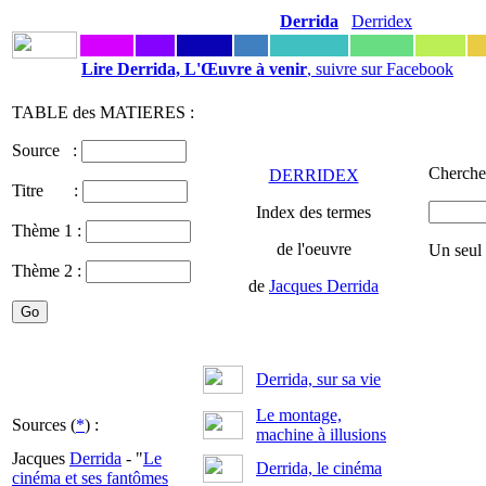
Derrida
Derridex
Lire Derrida, L'Œuvre à venir
, suivre sur Facebook
TABLE des MATIERES :
Source :
Chercher
DERRIDEX
Titre :
Index des termes
Thème 1 :
de l'oeuvre
Un seul
Thème 2 :
de
Jacques Derrida
Derrida, sur sa vie
Le montage,
Sources (
*
) :
machine à illusions
Jacques
Derrida
- "
Le
Derrida, le cinéma
cinéma et ses fantômes