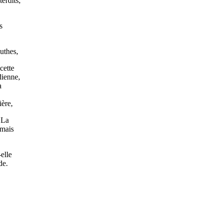
terdits,
s
luthes,
cette
dienne,
a
,
ière,
 La
 mais
elle
de.