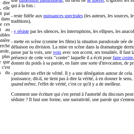
une
dimension passionnelle
, un désir de
se libérer
, d'ignorer les in
 dire
qui à la fois :
, elle
t par
- reste fidèle aux
puissances spectrales
(les auteurs, les sources, le
e dans
traditions),
de ces
nt au
-
y résiste
par les silences, les interruptions, les ellipses, les anaco
ibles
nière
- mette en scène (comme les films) la situation paradoxale née de 
herche
déliaison ou division. La mise en scène dans la dramaturgie derri
role,
passe par la voix,
une
voix
avec son accent, ses tonalités. Il faut l
 plus
présence de cette voix "contre" laquelle il a écrit pour
faire croire
re que
donner du poids à sa parole, en faire une sorte d'invocation, de pr
 c'est
rs du
- produire un effet de vérité. Il y a une dénégation autour de cela.
jouissance, dit-il, ne tient pas à dire la vérité, à en donner le sens,
quand même
, l'effet de vérité, c'est ce qu'il y a de meilleur.
Comment une écriture qui s'en prend à l'autorité du discours peut-
séduire ? Il faut une forme, une narrativité, une parole qui s'enten