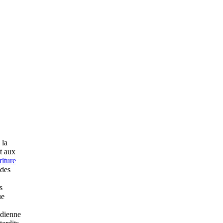
 la
t aux
riture
 des
s
ue
ridienne