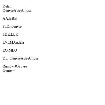
Delain
OeuvreAutreChose
AA.BBB
FilOrloeuvre
I.DE.LLK
LVLMAudela
EO.MLO
DL_OeuvreAutreChose
Rang = JOeuvre
Genre = -