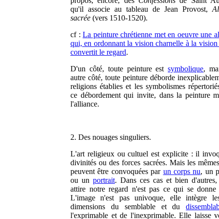
propos, encore, des
Confessions
de Saint Aug
qu'il associe au tableau de Jean Provost,
Al
sacrée
(vers 1510-1520).
cf :
La peinture chrétienne met en oeuvre une al
qui, en ordonnant la vision charnelle à la vision
convertit le regard
.
D'un côté, toute peinture est
symbolique
, ma
autre côté, toute peinture déborde inexplicablem
religions établies et les symbolismes répertorié
ce débordement qui invite, dans la peinture 
l'alliance.
2. Des nouages singuliers.
L'art religieux ou cultuel est explicite : il inv
divinités ou des forces sacrées. Mais les mêmes
peuvent être convoquées par
un corps nu
, un 
ou un
portrait
. Dans ces cas et bien d'autres,
attire notre regard n'est pas ce qui se donne 
L'image n'est pas univoque, elle intègre l
dimensions du semblable et du
dissemblab
l'exprimable et de l'inexprimable. Elle laisse v