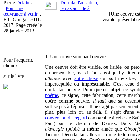
Pierre
Delain
-
Derrida, l'au - delà,
"
Pour une
le pas au - delà
œuvrance à venir
",
[Une oeuvre est
Ed : Guilgal, 2011-
visible, présentable
2017, Page créée le
28 janvier 2013
1. Une conversion par l'oeuvre.
Pour l'acquérir,
cliquez
Une oeuvre doit être visible, ou lisible, ou perc
ou présentable, mais il faut aussi qu'il y ait en 
sur le livre
alliance
avec
autre chose
qui soit invisible, il
imperceptible ou imprésentable. C'est cette du
qui la fait oeuvre. Pour que cet objet, ce symb
poème
, ce signe, cette fabrication, cette marc
opère comme oeuvre,
il faut
que sa descript
suffise pas à l'épuiser. Il ne s'agit pas seulement
plus, plus loin ou au-delà, il s'agit d'une vé
conversion du regard
comparable à celle de Saül
Paul) sur le chemin de Damas. Dans
Mé
d'aveugle
(publié la même année que
Circonf
Jacques Derrida fait allusion à une telle conve