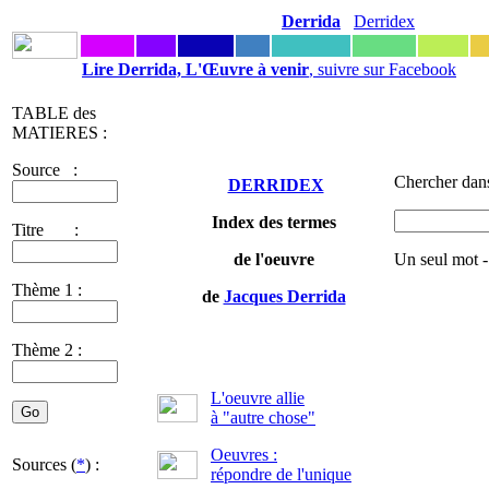
Derrida
Derridex
Lire Derrida, L'Œuvre à venir
, suivre sur Facebook
TABLE des
MATIERES :
Source :
Chercher dans
DERRIDEX
Index des termes
Titre :
de l'oeuvre
Un seul mot -
Thème 1 :
de
Jacques Derrida
Thème 2 :
L'oeuvre allie
à "autre chose"
Oeuvres :
Sources (
*
) :
répondre de l'unique