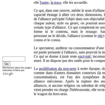
elle
l'autre
,
la trace
, elle les accueille.
Ce qui, dans une oeuvre, mérite le nom d'
allian
capacité étrange à allier ces deux dimensions. 
de l'alliance précipite l'objet dans son objectalit
chaque auteur, style ou genre, on pourrait asso
certain type d'alliance. Ce qui compterait ne sera
forme ni le contenu, mais le
nouage
. Sa
personne ne le décide, l'alliance (comme le
rite
)
connu et le connu.
Le spectateur, auditeur ou consommateur d'une
est partie prenante à l'alliance, sans pouvoir la ma
Ce qui se donne à jouir reste
encrypté
, inconna
muet. Il ne dispose pas des outils pour le compr
Recherche dans les pages
La
prolifération du non-sens
à notre époque, dan
indexées d'Idixa par
comme dans d'autres domaines connexes (la m
consommation), est l'un des symptômes de
alliance méconnue. Après la rupture des an
alliances, si aucune religion ou substitut de rel
vient prendre en charge l'hétéronomie, elle revi
le wagon du hors-sens.