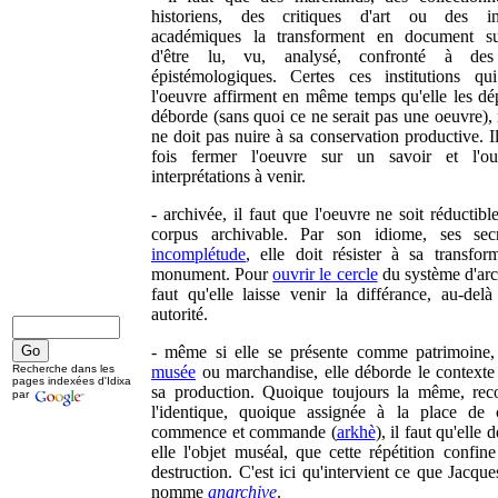
historiens, des critiques d'art ou des inst
académiques la transforment en document sus
d'être lu, vu, analysé, confronté à des 
épistémologiques. Certes ces institutions qu
l'oeuvre affirment en même temps qu'elle les dép
déborde (sans quoi ce ne serait pas une oeuvre),
ne doit pas nuire à sa conservation productive. Il
fois fermer l'oeuvre sur un savoir et l'ou
interprétations à venir.
- archivée, il faut que l'oeuvre ne soit réductib
corpus archivable. Par son idiome, ses secr
incomplétude
, elle doit résister à sa transfor
monument. Pour
ouvrir le cercle
du système d'arc
faut qu'elle laisse venir la différance, au-delà
autorité.
- même si elle se présente comme patrimoine
Recherche dans les
musée
ou marchandise, elle déborde le contexte i
pages indexées d'Idixa
sa production. Quoique toujours la même, rec
par
l'identique, quoique assignée à la place de 
commence et commande (
arkhè
), il faut qu'elle 
elle l'objet muséal, que cette répétition confine
destruction. C'est ici qu'intervient ce que Jacqu
nomme
anarchive
.