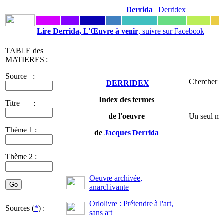
Derrida
Derridex
Lire Derrida, L'Œuvre à venir
, suivre sur Facebook
TABLE des
MATIERES :
Source :
Chercher 
DERRIDEX
Index des termes
Titre :
de l'oeuvre
Un seul m
Thème 1 :
de
Jacques Derrida
Thème 2 :
Oeuvre archivée,
anarchivante
Orlolivre : Prétendre à l'art,
Sources (
*
) :
sans art