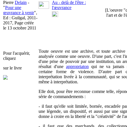
Pierre
Delain
-
Au - delà de l'être :
"
Pour une
l'œuvrance
[L'oeuvre "
œuvrance à venir
",
l'art et de l
Ed : Guilgal, 2011-
2017, Page créée
le 13 octobre 2011
Toute oeuvre est une archive, et toute archive 
Pour l'acquérir,
analysée comme une oeuvre. D'une part, c'est l'i
cliquez
d'une prise de pouvoir par une institution, un ar
résultat d'une
appropriaton
qui ne va jamais 
sur le livre
certaine forme de violence. D'autre part c
interprétation livrée à la communauté, qui se so
même à interprétation.
Elle doit, pour être reconnue comme telle, répon
série de commandements :
- il faut qu'elle soit limitée, bornée, encadrée p
une légende, un dispositif, et aussi par une sig
donne à croire en la liberté et la "créativité" de l'a
- il faut que des marchands, des collectionn