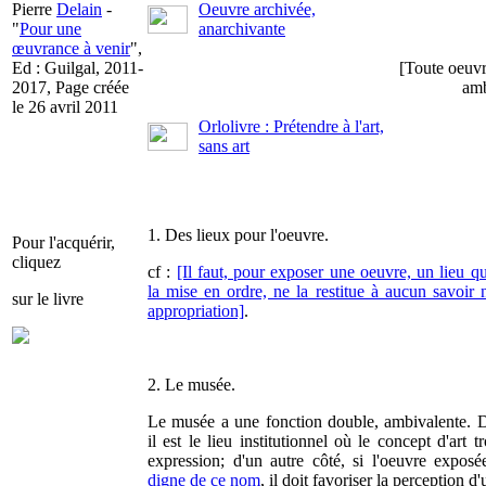
Pierre
Delain
-
Oeuvre archivée,
"
Pour une
anarchivante
œuvrance à venir
",
Ed : Guilgal, 2011-
[Toute oeuvr
2017, Page créée
amb
le 26 avril 2011
Orlolivre : Prétendre à l'art,
sans art
1. Des lieux pour l'oeuvre.
Pour l'acquérir,
cliquez
cf :
[Il faut, pour exposer une oeuvre, un lieu q
la mise en ordre, ne la restitue à aucun savoir 
sur le livre
appropriation]
.
2. Le musée.
Le
musée
a une fonction double, ambivalente. D
il est le lieu institutionnel où le concept d'art 
expression; d'un autre côté, si l'oeuvre exposé
digne de ce nom
, il doit favoriser la perception d