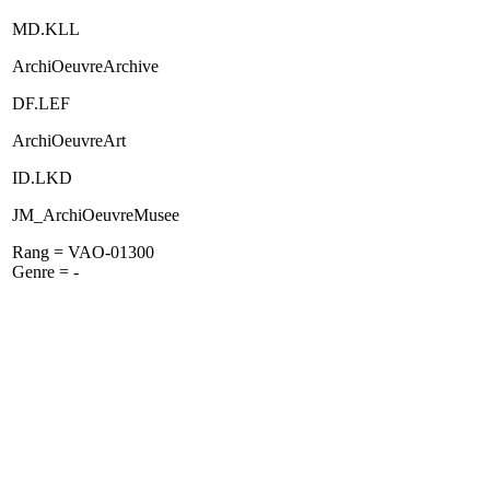
MD.KLL
ArchiOeuvreArchive
DF.LEF
ArchiOeuvreArt
ID.LKD
JM_ArchiOeuvreMusee
Rang = VAO-01300
Genre = -