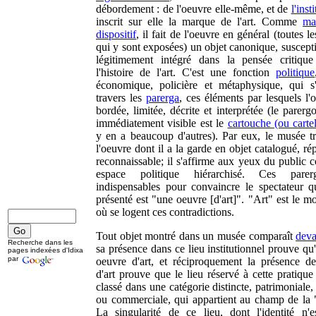
débordement : de l'oeuvre elle-même, et de
l'inst
inscrit sur elle la marque de l'art. Comme
ma
dispositif
, il fait de l'oeuvre en général (toutes l
qui y sont exposées) un objet canonique, suscepti
légitimement intégré dans la pensée critiqu
l'histoire de l'art. C'est une fonction
politique
économique, policière et métaphysique, qui s
travers les
parerga
, ces éléments par lesquels l'
bordée, limitée, décrite et interprétée (le parerg
immédiatement visible est le
cartouche (ou cartel
y en a beaucoup d'autres). Par eux, le musée t
l'oeuvre dont il a la garde en objet catalogué, rép
reconnaissable; il s'affirme aux yeux du public
espace politique hiérarchisé. Ces pare
indispensables pour convaincre le spectateur qu
présenté est "une oeuvre [d'art]". "Art" est le 
où se logent ces contradictions.
Tout objet montré dans un musée comparaît
deva
Recherche dans les
sa présence dans ce lieu institutionnel prouve qu'
pages indexées d'Idixa
par
oeuvre d'art, et réciproquement la présence de
d'art prouve que le lieu réservé à cette pratique
classé dans une catégorie distincte, patrimoniale,
ou commerciale, qui appartient au champ de la "
La singularité de ce lieu, dont l'identité n'e