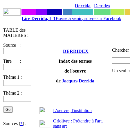
Derrida
Derridex
Lire Derrida, L'Œuvre à venir
, suivre sur Facebook
TABLE des
MATIERES :
Source :
Chercher 
DERRIDEX
Titre :
Index des termes
Un seul m
de l'oeuvre
Thème 1 :
de
Jacques Derrida
Thème 2 :
L'oeuvre, l'institution
Orlolivre : Prétendre à l'art,
Sources (
*
) :
sans art