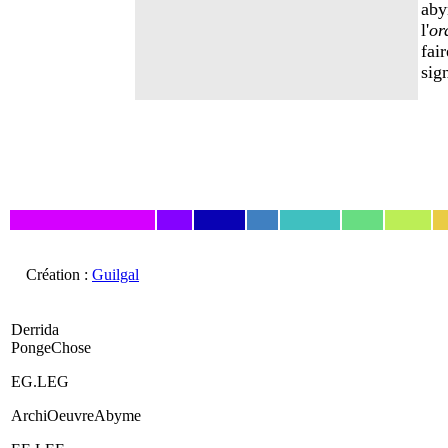
aby
l'
or
fai
sig
Création :
Guilgal
Derrida
PongeChose
EG.LEG
ArchiOeuvreAbyme