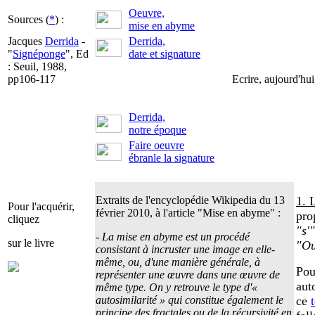
Oeuvre,
Sources (
*
) :
mise en abyme
Jacques
Derrida
-
Derrida,
"
Signéponge
", Ed
date et signature
: Seuil, 1988,
pp106-117
Ecrire, aujourd'hui
Derrida,
notre époque
Faire oeuvre
ébranle la signature
Extraits de l'encyclopédie Wikipedia du 13
1.
Pour l'acquérir,
février 2010, à l'article "Mise en abyme" :
pro
cliquez
"s'
- La mise en abyme est un procédé
sur le livre
"Ou
consistant à incruster une image en elle-
même, ou, d'une manière générale, à
Pou
représenter une œuvre dans une œuvre de
aut
même type. On y retrouve le type d'«
autosimilarité » qui constitue également le
ce
principe des fractales ou de la récursivité en