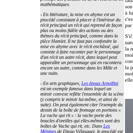
fal
mathématiques
.
son
à l
-
En littérature, la mise en abyme est un
c'e
procédé consistant à placer à l'intérieur du
par 
récit principal un récit qui reprend de façon
plus ou moins fidèle des actions ou des
thèmes du récit principal, comme dans la
S'
il
pièce Hamlet. Il ne faut pas confondre la
nat
mise en abyme avec le récit enchâssé, qui
la 
consiste à faire raconter par le personnage
moi
d'un récit un autre récit, dans lequel peut
con
apparaître un personnage qui en racontera
la 
encore un autre, comme dans les Mille et
une nuits
.
moi
ell
-
En arts graphiques,
Les époux Arnolfini
est un exemple fameux dans lequel un
miroir convexe reflète l'ensemble de la scène
(y compris le miroir lui-même, et ainsi de
suite). On peut également citer l'exemple du
dessin de la boîte de fromage en portions «
La vache qui rit » : la vache porte des
boucles d'oreilles qui elles-mêmes sont des
boîtes de Vache qui rit, etc. Dans
Les
Ménines
de Diego Vélasquez, le procédé est