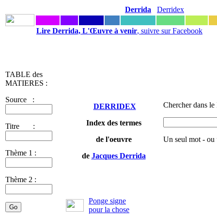
Derrida
Derridex
Lire Derrida, L'Œuvre à venir
, suivre sur Facebook
TABLE des
MATIERES :
Source :
Chercher dans le
DERRIDEX
Index des termes
Titre :
de l'oeuvre
Un seul mot - ou
Thème 1 :
de
Jacques Derrida
Thème 2 :
Ponge signe
pour la chose