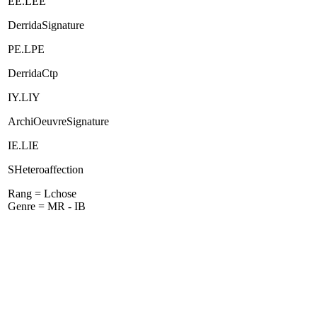
EE.LEE
DerridaSignature
PE.LPE
DerridaCtp
IY.LIY
ArchiOeuvreSignature
IE.LIE
SHeteroaffection
Rang = Lchose
Genre = MR - IB