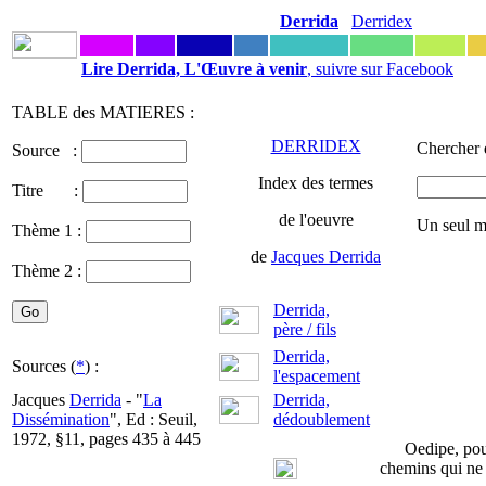
Derrida
Derridex
Lire Derrida, L'Œuvre à venir
, suivre sur Facebook
TABLE des MATIERES :
DERRIDEX
Chercher 
Source :
Index des termes
Titre :
de l'oeuvre
Un seul m
Thème 1 :
de
Jacques Derrida
Thème 2 :
Derrida,
père / fils
Derrida,
Sources (
*
) :
l'espacement
Jacques
Derrida
- "
La
Derrida,
Dissémination
", Ed : Seuil,
dédoublement
1972, §11, pages 435 à 445
Oedipe, pou
chemins qui ne 