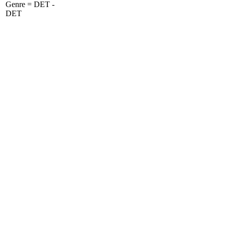
Genre = DET -
DET