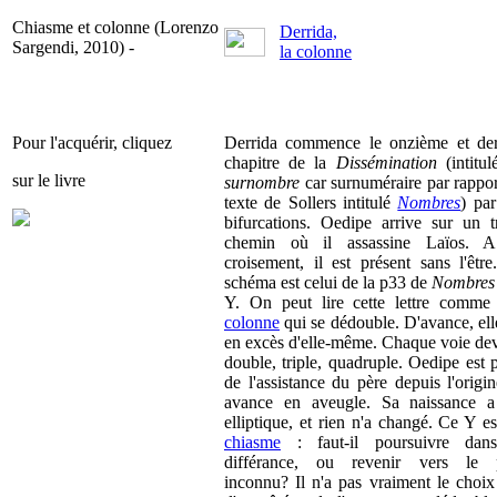
Chiasme et colonne (Lorenzo
Derrida,
Sargendi, 2010) -
la colonne
Pour l'acquérir, cliquez
Derrida commence le onzième et der
chapitre de la
Dissémination
(intitu
sur le livre
surnombre
car surnuméraire par rappor
texte de Sollers intitulé
Nombres
) par
bifurcations. Oedipe arrive sur un tr
chemin où il assassine Laïos. 
croisement, il est présent sans l'êtr
schéma est celui de la p33 de
Nombres
Y. On peut lire cette lettre comme
colonne
qui se dédouble. D'avance, ell
en excès d'elle-même. Chaque voie dev
double, triple, quadruple. Oedipe est 
de l'assistance du père depuis l'origin
avance en aveugle. Sa naissance a
elliptique, et rien n'a changé. Ce Y e
chiasme
: faut-il poursuivre dan
différance, ou revenir vers le 
inconnu? Il n'a pas vraiment le choix