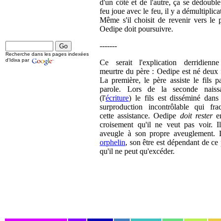
d'un côté et de l'autre, ça se dédoubl
feu joue avec le feu, il y a démultiplica
Même s'il choisit de revenir vers le 
Oedipe doit poursuivre.
-------
Recherche dans les pages indexées
d'Idixa par
Ce serait l'explication derridienn
meurtre du père : Oedipe est né deux 
La première, le père assiste le fils p
parole. Lors de la seconde naiss
(l'
écriture
) le fils est disséminé dans
surproduction incontrôlable qui frac
cette assistance. Oedipe
doit rester
e
croisement qu'il ne veut pas voir. Il
aveugle à son propre aveuglement. 
orphelin
, son être est dépendant de ce
qu'il ne peut qu'excéder.