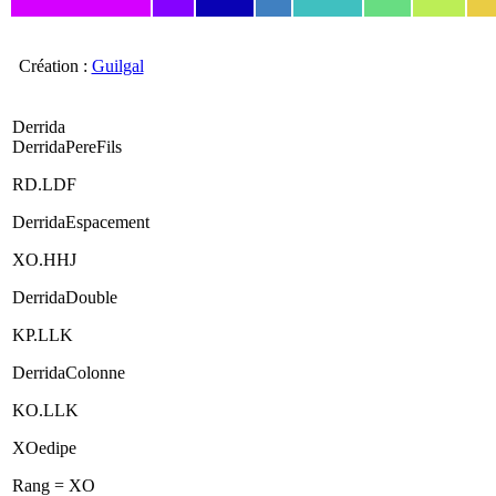
Création :
Guilgal
Derrida
DerridaPereFils
RD.LDF
DerridaEspacement
XO.HHJ
DerridaDouble
KP.LLK
DerridaColonne
KO.LLK
XOedipe
Rang = XO