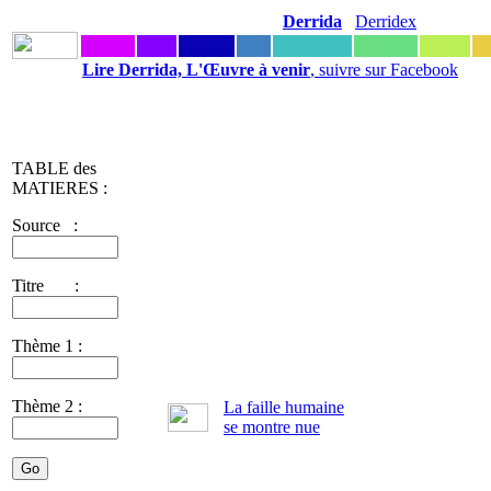
Derrida
Derridex
Lire Derrida, L'Œuvre à venir
, suivre sur Facebook
TABLE des
MATIERES :
Source :
Titre :
Thème 1 :
Thème 2 :
La faille humaine
se montre nue