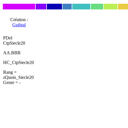
Création :
Guilgal
PDel
CtpSiecle20
AA.BBB
HC_CtpSiecle20
Rang =
zQuois_Siecle20
Genre = -