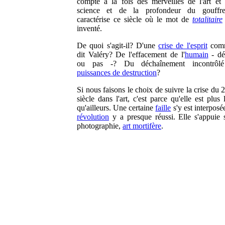
compte à la fois des merveilles de l'art et
science et de la profondeur du gouffr
caractérise ce siècle où le mot de
totalitaire
inventé.
De quoi s'agit-il? D'une
crise de l'esprit
comm
dit Valéry? De l'effacement de l'
humain
- déf
ou pas -? Du déchaînement incontrôl
puissances de destruction
?
Si nous faisons le choix de suivre la crise du
siècle dans l'art, c'est parce qu'elle est plus l
qu'ailleurs. Une certaine
faille
s'y est interposé
révolution
y a presque réussi. Elle s'appuie 
photographie,
art mortifère
.