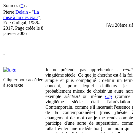
Sources (
*
) :
Pierre
Delain
- "
La
mise à nu des exils
",
Ed : Guilgal, 1988-
[Au 20ème sièc
2017, Page créée le 8
janvier 2006
-
Je ne prétends pas appréhender la
réali
vingtième siècle. Ce que je cherche est à la foi
Cliquer pour accéder
simple et plus compliqué : définir un term
à son texte
concept, pour lequel d'ailleurs je f
probablement mieux de choisir un autre nom
exemple
siècle20
ou même
Ctp
(comme s
vingtième siècle était l'abréviati
Contemporain, comme s'il incarnait l'essenc
de la contemporanéité) [mais j'hésite
changement de mot car je me rends compte 
participe d'une sorte de superstition, comm
fallait éviter une malédiction] - un nom qui