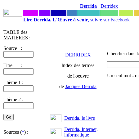
Derrida
Derridex
Lire Derrida, L'Œuvre à venir
, suivre sur Facebook
TABLE des
MATIERES :
Source :
Chercher dans l
DERRIDEX
Titre :
Index des termes
Un seul mot - o
de l'oeuvre
Thème 1 :
de
Jacques Derrida
Thème 2 :
Derrida, le livre
Derrida, Internet,
Sources (
*
) :
informatique