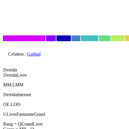
Création :
Guilgal
Derrida
DerridaLivre
MM.LMM
DerridaInternet
OE.LOO
ULivreFantasmeGrand
Rang = QGrandLivre