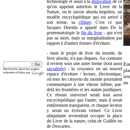
technologie et aussi à la
dislocation
de ce
qu'on appelait autrefois le Livre de la
Nature, ou le savoir absolu hegelien, un
modèle encyclopédique qui est arrivé à
son terme, sa
clôture
. C'est ce que
Jacques Derrida a appelé dans
De la
grammatologie
la
fin du livre
- qui n'est
pas sa mort, mais sa marginalisation par
rapport à d'autres formes d'écriture.
- mais le projet de livre du monde, de
livre absolu, n'a pas disparu. Au contraire
il revient sous une autre forme (tout aussi
Ent
sacralisée
) : la croyance en un nouvel
Recherche dans les pages
pla
indexées d'Idixa par
espace d'écriture / lecture, électronique,
irr
où tous les citoyens du monde pourraient
au 
communiquer à une vitesse infinie, par-
delà les frontières et les statuts juridiques.
Ce réseau universel serait tout aussi
encyclopédique que l'autre, mais il serait
entièrement transparent, et chaque lecteur
y serait un écrivain virtuel. Ce Livre
ubiquitaire reviendrait occuper la place
du Livre de la nature, celui de Galilée ou
de Descartes.