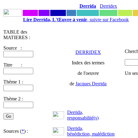
Derrida
Derridex
Lire Derrida, L'Œuvre à venir
, suivre sur Facebook
TABLE des
MATIERES :
Source :
Cherch
DERRIDEX
Index des termes
Titre :
de l'oeuvre
Un seu
Thème 1 :
de
Jacques Derrida
Thème 2 :
Derrida,
responsabilité(s)
Derrida,
Sources (
*
) :
bénédiction, malédiction