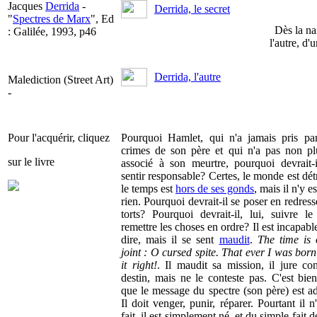
Jacques
Derrida
-
Derrida, le secret
"
Spectres de Marx
", Ed
Dès la na
: Galilée, 1993, p46
l'autre, d
Derrida, l'autre
Malediction (Street Art)
-
Pour l'acquérir, cliquez
Pourquoi Hamlet, qui n'a jamais pris pa
crimes de son père et qui n'a pas non pl
sur le livre
associé à son meurtre, pourquoi devrait-i
sentir responsable? Certes, le monde est dét
le temps est
hors de ses gonds
, mais il n'y e
rien. Pourquoi devrait-il se poser en redres
torts? Pourquoi devrait-il, lui, suivre le 
remettre les choses en ordre? Il est incapabl
dire, mais il se sent
maudit
.
The time is 
joint : O cursed spite. That ever I was born
it right!
. Il maudit sa mission, il jure con
destin, mais ne le conteste pas. C'est bien
que le message du spectre (son père) est ad
Il doit venger, punir, réparer. Pourtant il n
fait, il est simplement né, et du simple fait d