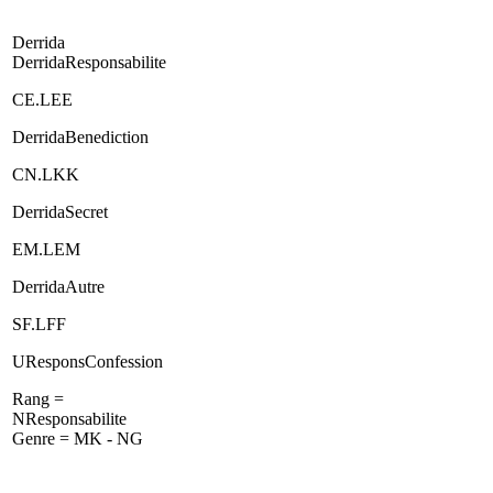
Derrida
DerridaResponsabilite
CE.LEE
DerridaBenediction
CN.LKK
DerridaSecret
EM.LEM
DerridaAutre
SF.LFF
UResponsConfession
Rang =
NResponsabilite
Genre = MK - NG