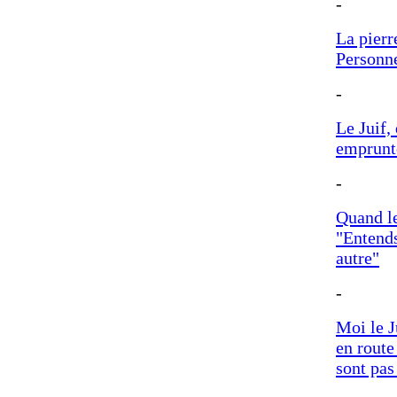
-
La pierr
Personne
-
Le Juif, 
emprunté
-
Quand le 
"Entends
autre"
-
Moi le J
en route
sont pas