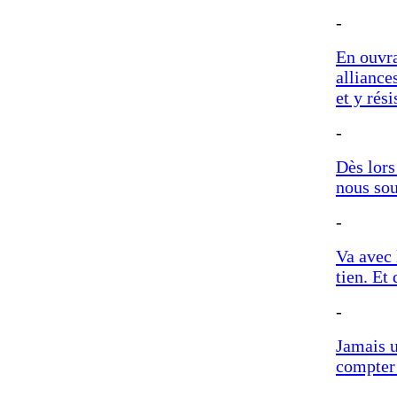
-
En ouvra
alliance
et y rési
-
Dès lors
nous sou
-
Va avec 
tien. Et
-
Jamais u
compter 