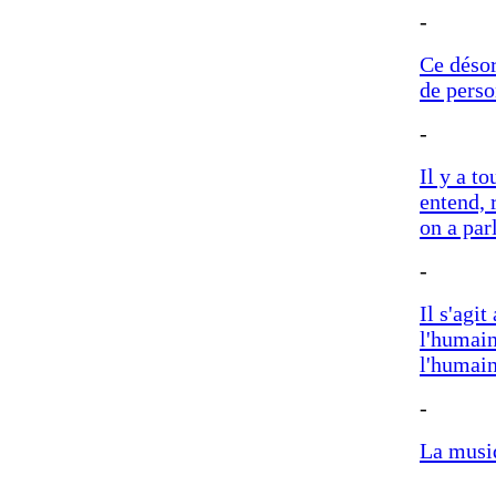
-
Ce désor
de perso
-
Il y a to
entend, 
on a par
-
Il s'agit
l'humain
l'humain
-
La musiq
-