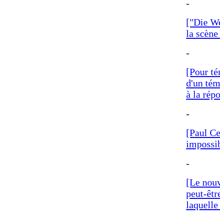
-
["Die We
la scène
-
[Pour té
d'un tém
à la répo
-
[Paul Ce
impossib
-
[Le nouv
peut-êtr
laquelle