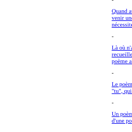
Quand au
venir un
nécessit
-
Là où n'
recueill
poème ab
-
Le poème
"tu", qu
-
Un poème
d'une po