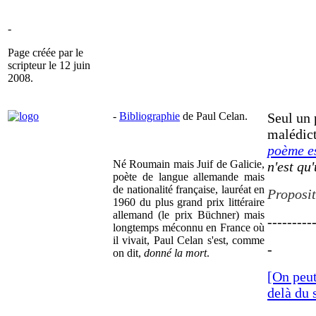
-
Page créée par le
scripteur le 12 juin
2008.
-
Bibliographie
de Paul Celan.
Seul un 
malédict
poème e
Né Roumain mais Juif de Galicie,
n'est qu
poète de langue allemande mais
de nationalité française, lauréat en
Proposit
1960 du plus grand prix littéraire
allemand (le prix Büchner) mais
---------
longtemps méconnu en France où
il vivait, Paul Celan s'est, comme
-
on dit,
donné la mort
.
[On peut
delà du 