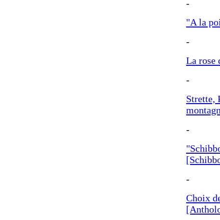
-
"A la po
-
La rose 
-
Strette,
montagne
-
"Schibbo
[Schibbo
-
Choix de
[Anthol