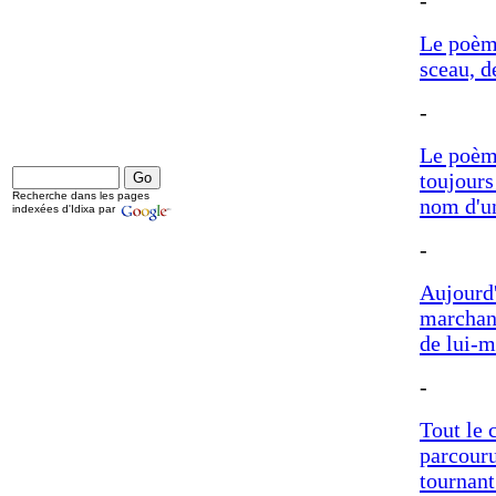
-
Le poème
sceau, d
-
Le poème
toujours
Recherche dans les pages
nom d'un
indexées d'Idixa par
-
Aujourd'
marchant
de lui-
-
Tout le 
parcouru
tournant