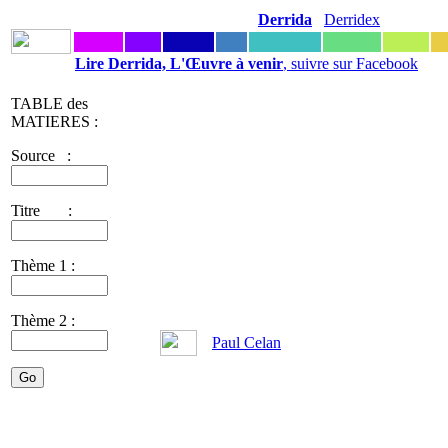
Derrida
Derridex
Lire Derrida, L'Œuvre à venir
, suivre sur Facebook
TABLE des
MATIERES :
Source :
Titre :
Thème 1 :
Thème 2 :
Paul Celan