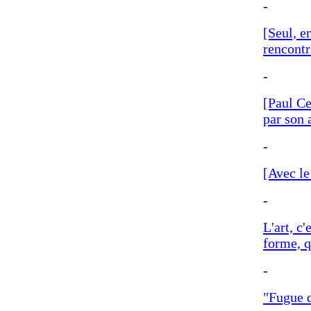
-
[Seul, e
rencontr
-
[Paul Ce
par son a
-
[Avec le
-
L'art, c
forme, q
-
"Fugue d