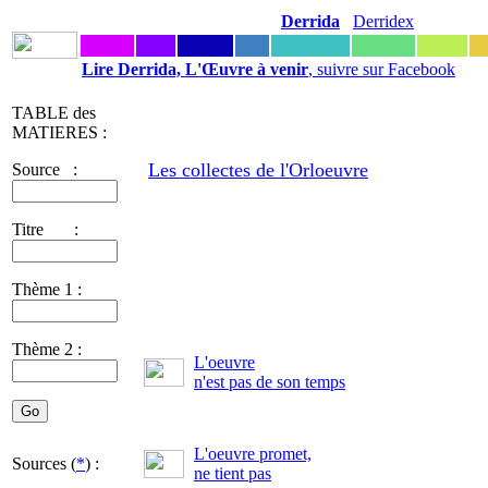
Derrida
Derridex
Lire Derrida, L'Œuvre à venir
, suivre sur Facebook
TABLE des
MATIERES :
Les collectes de l'Orloeuvre
Source :
Titre :
Thème 1 :
Thème 2 :
L'oeuvre
n'est pas de son temps
L'oeuvre promet,
Sources (
*
) :
ne tient pas