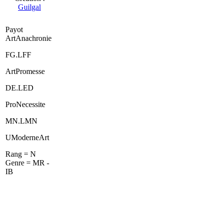
Guilgal
Payot
ArtAnachronie
FG.LFF
ArtPromesse
DE.LED
ProNecessite
MN.LMN
UModerneArt
Rang = N
Genre = MR -
IB