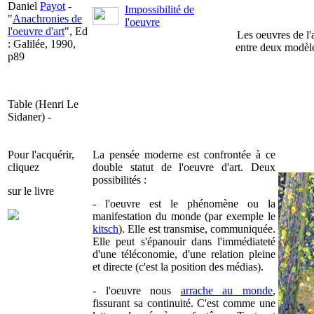
Daniel
Payot
-
Impossibilité de
"
Anachronies de
l'oeuvre
l'oeuvre d'art
", Ed
Les oeuvres de l'
: Galilée, 1990,
entre deux modèle
p89
Table (Henri Le
Sidaner) -
Pour l'acquérir,
La pensée moderne est confrontée à ce
cliquez
double statut de l'oeuvre d'art. Deux
possibilités :
sur le livre
- l'oeuvre est le phénomène ou la
manifestation du monde (par exemple le
kitsch
). Elle est transmise, communiquée.
Elle peut s'épanouir dans l'immédiateté
d'une téléconomie, d'une relation pleine
et directe (c'est la position des médias).
- l'oeuvre nous
arrache au monde
,
fissurant sa continuité. C'est comme une