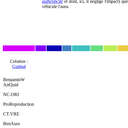
authenticité
et dont, ici, il néglige l'impact) que
véhicule l'aura.
Création :
Guilgal
BenjaminW
ArtQuid
NC.ORI
ProReproduction
CT.VRE
BenAura