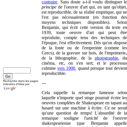
contraire
. Sans doute a-t-il voulu distinguer le
principe
de l'oeuvre d'art qui, en tant qu'objet,
est reproductible, de sa réalité empirique, qui ne
l'est pas nécessairement (en fonction des
moyens techniques disponibles). Selon
Benjamin, qui écrit cette version du texte en
1939, toute oeuvre d'art qui peut être
reproduite, compte tenu des techniques de
l'époque, l'est effectivement. Dès qu'on dispose
de la fonte ou de l'empreinte (comme les
Grecs), de la gravure sur bois, de l'imprimerie,
de la lithographie, de la
photographie
, d
cinéma, etc, on s'en sert; et le processus
culmine
vers 1900
, quand presque tout devien
reproductible.
Recherche dans les pages
---
indexées d'Idixa par
Cela rappelle la remarque fameuse selon
laquelle n'importe quel singe pourrait écrire les
oeuvres complètes de Shakespeare en tapant au
hasard sur une machine à écrire. Ce ne serait
qu'une question de temps! L'absurdité de la
remarque souligne l'
unicité
de l'oeuvre
shakespearienne (que Benjamin appelle