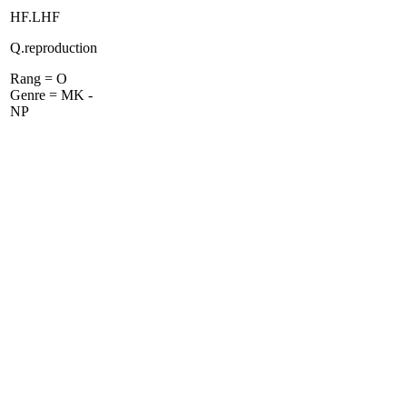
HF.LHF
Q.reproduction
Rang = O
Genre = MK -
NP