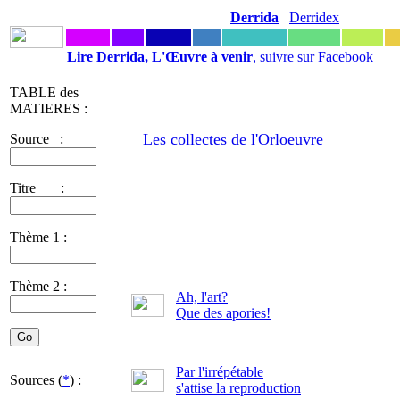
Derrida
Derridex
Lire Derrida, L'Œuvre à venir
, suivre sur Facebook
TABLE des
MATIERES :
Les collectes de l'Orloeuvre
Source :
Titre :
Thème 1 :
Thème 2 :
Ah, l'art?
Que des apories!
Par l'irrépétable
Sources (
*
) :
s'attise la reproduction