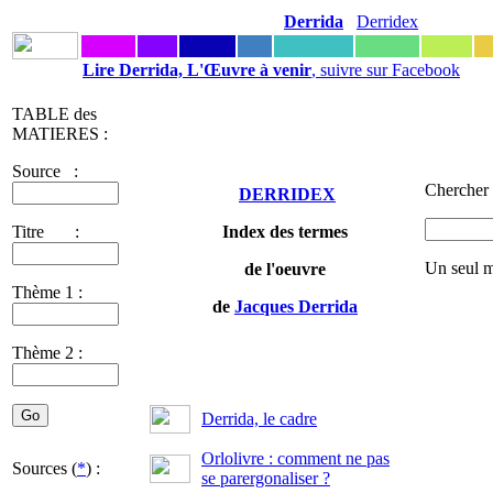
Derrida
Derridex
Lire Derrida, L'Œuvre à venir
, suivre sur Facebook
TABLE des
MATIERES :
Source :
Chercher 
DERRIDEX
Titre :
Index des termes
Un seul m
de l'oeuvre
Thème 1 :
de
Jacques Derrida
Thème 2 :
Derrida, le cadre
Orlolivre : comment ne pas
Sources (
*
) :
se parergonaliser ?