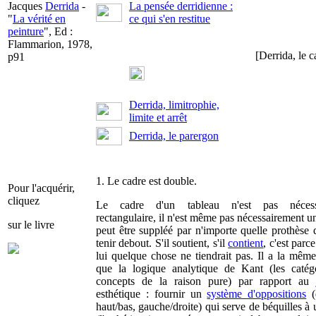
Jacques
Derrida
-
La pensée derridienne :
"
La vérité en
ce qui s'en restitue
peinture
", Ed :
Flammarion, 1978,
[Derrida, le c
p91
Derrida, limitrophie,
limite et arrêt
Derrida, le parergon
1. Le cadre est double.
Pour l'acquérir,
cliquez
Le cadre d'un tableau n'est pas nécess
rectangulaire, il n'est même pas nécessairement un
sur le livre
peut être suppléé par n'importe quelle prothèse q
tenir debout. S'il soutient, s'il
contient
, c'est parc
lui quelque chose ne tiendrait pas. Il a la même
que la logique analytique de Kant (les catégo
concepts de la raison pure) par rapport au 
esthétique : fournir un
système d'oppositions
(
haut/bas, gauche/droite) qui serve de béquilles 