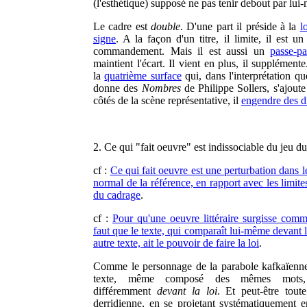
(l'esthétique) supposé ne pas tenir debout par lui
Le cadre est
double
. D'une part il préside à la
l
signe
. A la façon d'un titre, il limite, il est u
commandement. Mais il est aussi un
passe-pa
maintient l'écart. Il vient en plus, il suppléme
la
quatrième surface
qui, dans l'interprétation q
donne des
Nombres
de Philippe Sollers, s'ajoute
côtés de la scène représentative, il
engendre des d
2. Ce qui "fait oeuvre" est indissociable du jeu d
cf :
Ce qui fait oeuvre est une perturbation dans 
normal de la référence, en rapport avec les limites
du cadrage
.
cf :
Pour qu'une oeuvre littéraire surgisse comme
faut que le texte, qui comparaît lui-même devant l
autre texte, ait le pouvoir de faire la loi
.
Comme le personnage de la parabole kafkaïenn
texte, même composé des mêmes mots, s
différemment
devant la loi
. Et peut-être toute
derridienne, en se projetant systématiquement 