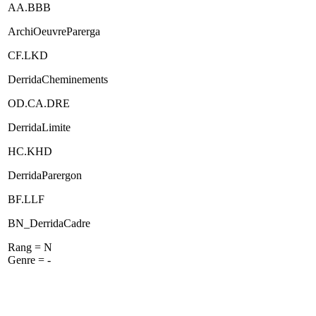
AA.BBB
ArchiOeuvreParerga
CF.LKD
DerridaCheminements
OD.CA.DRE
DerridaLimite
HC.KHD
DerridaParergon
BF.LLF
BN_DerridaCadre
Rang = N
Genre = -