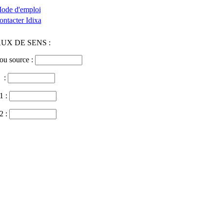
ode d'emploi
ontacter Idixa
UX DE SENS :
ou source :
 :
1 :
2 :