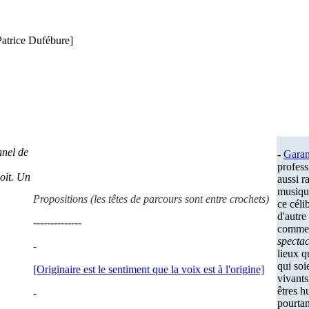
Patrice Dufébure]
nnel de
-
Gara
profess
soit. Un
aussi r
musique
Propositions (les têtes de parcours sont entre crochets)
ce céli
d'autre
--------------
comme 
spectac
-
lieux q
qui soi
[Originaire est le sentiment que la voix est à l'origine]
vivants
êtres h
-
pourtan