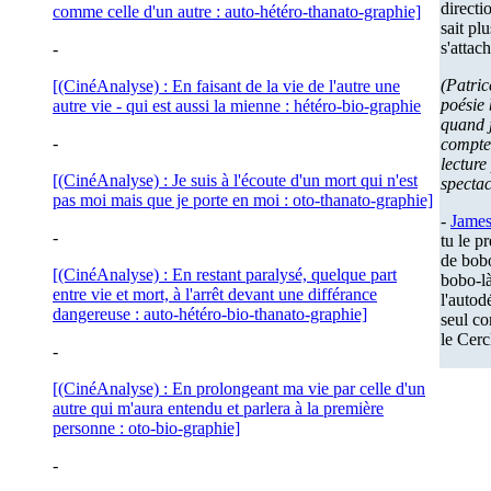
directi
comme celle d'un autre : auto-hétéro-thanato-graphie]
sait pl
s'attach
-
(Patric
[(CinéAnalyse) : En faisant de la vie de l'autre une
poésie 
autre vie - qui est aussi la mienne : hétéro-bio-graphie
quand 
-
compte 
lecture
[(CinéAnalyse) : Je suis à l'écoute d'un mort qui n'est
spectac
pas moi mais que je porte en moi : oto-thanato-graphie]
-
Jame
-
tu le p
de bobo
[(CinéAnalyse) : En restant paralysé, quelque part
bobo-là
entre vie et mort, à l'arrêt devant une différance
l'autodé
dangereuse : auto-hétéro-bio-thanato-graphie]
seul co
le Cerc
-
[(CinéAnalyse) : En prolongeant ma vie par celle d'un
autre qui m'aura entendu et parlera à la première
personne : oto-bio-graphie]
-