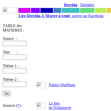
Derrida
Derridex
Lire Derrida, L'Œuvre à venir
, suivre sur Facebook
TABLE des
MATIERES :
Source :
Titre :
Thème 1 :
Thème 2 :
Patrice Dufébure
Le lieu
Sources (
*
) :
de l'Orloeuvre