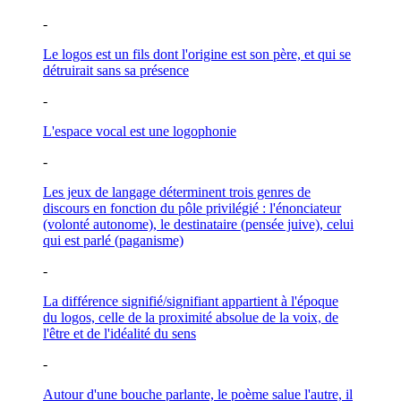
-
Le logos est un fils dont l'origine est son père, et qui se
détruirait sans sa présence
-
L'espace vocal est une logophonie
-
Les jeux de langage déterminent trois genres de
discours en fonction du pôle privilégié : l'énonciateur
(volonté autonome), le destinataire (pensée juive), celui
qui est parlé (paganisme)
-
La différence signifié/signifiant appartient à l'époque
du logos, celle de la proximité absolue de la voix, de
l'être et de l'idéalité du sens
-
Autour d'une bouche parlante, le poème salue l'autre, il