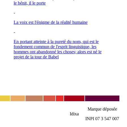
le bénit, il le porte
-
La voix est l'énigme de la réalité humaine
-
En portant atteinte à la pureté du nom, qui est le
fondement commun de l'esprit linguistique, les
hommes ont abandonné les choses; alors est né le
projet de la tour de Babel
Marque déposée
Idixa
INPI 07 3 547 007