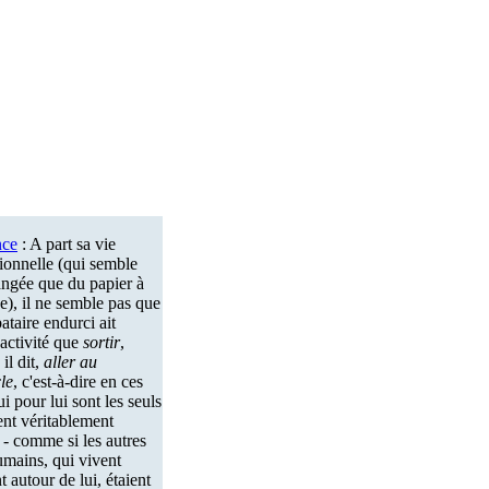
nce
: A part sa vie
ionnelle (qui semble
angée que du papier à
), il ne semble pas que
bataire endurci ait
 activité que
sortir
,
il dit,
aller au
le
, c'est-à-dire en ces
ui pour lui sont les seuls
ent véritablement
 - comme si les autres
umains, qui vivent
t autour de lui, étaient