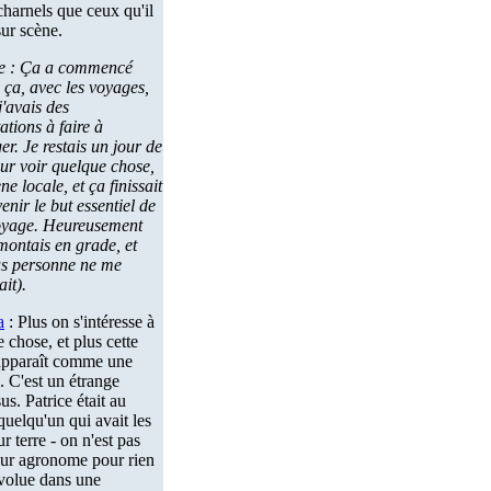
harnels que ceux qu'il
sur scène.
ce : Ça a commencé
ça, avec les voyages,
'avais des
ations à faire à
ger. Je restais un jour de
ur voir quelque chose,
ne locale, et ça finissait
enir le but essentiel de
yage. Heureusement
montais en grade, et
us personne ne me
ait).
a
: Plus on s'intéresse à
 chose, et plus cette
apparaît comme une
 C'est un étrange
us. Patrice était au
quelqu'un qui avait les
ur terre - on n'est pas
eur agronome pour rien
 évolue dans une