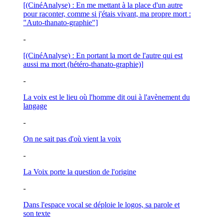
[(CinéAnalyse) : En me mettant à la place d'un autre
pour raconter, comme si j'étais vivant, ma propre mort :
"Auto-thanato-graphie"]
-
[(CinéAnalyse) : En portant la mort de l'autre qui est
aussi ma mort (hétéro-thanato-graphie)]
-
La voix est le lieu où l'homme dit oui à l'avènement du
langage
-
On ne sait pas d'où vient la voix
-
La Voix porte la question de l'origine
-
Dans l'espace vocal se déploie le logos, sa parole et
son texte