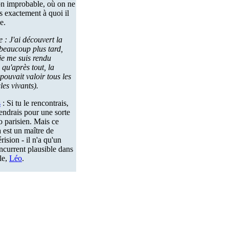
on improbable, où on ne
us exactement à quoi il
e.
e : J'ai découvert la
beaucoup plus tard,
je me suis rendu
qu'après tout, la
 pouvait valoir tous les
les vivants).
s
: Si tu le rencontrais,
rendrais pour une sorte
 parisien. Mais ce
 est un maître de
rision - il n'a qu'un
ncurrent plausible dans
le,
Léo
.