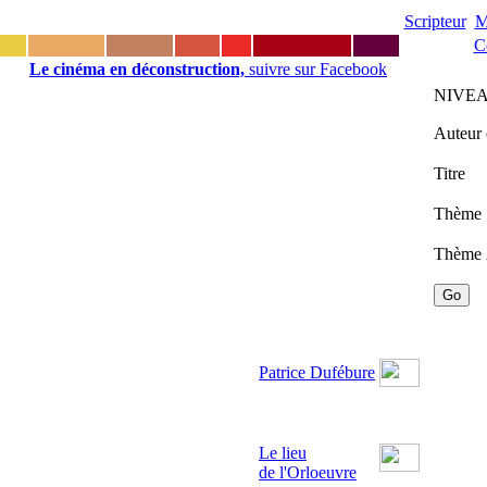
Scripteur
M
C
Le cinéma en déconstruction,
suivre sur Facebook
NIVEA
Auteur 
Titre
Thème 
Thème 
Patrice Dufébure
Le lieu
de l'Orloeuvre