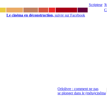
Scripteur
M
C
Le cinéma en déconstruction,
suivre sur Facebook
Orlolivre : comment ne pas
se plonger dans le (méta)cinéma