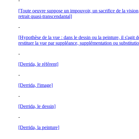
-
[Toute oeuvre suppose un impouvoir, un sacrifice de la vision
retrait quasi-transcendantal]
-
[Hypothèse de la vue : dans le dessin ou la peinture, il s'agit d
restituer la vue par suppléance, supplémentation ou substituti
-
[Derrida, le référent]
-
[Derrida, l'image]
-
[Derrida, le dessin]
-
[Derrida, la peinture]