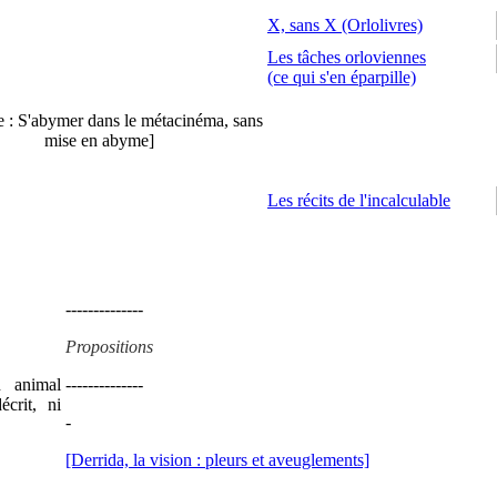
X, sans X (Orlolivres)
Les tâches orloviennes
(ce qui s'en éparpille)
e : S'abymer dans le métacinéma, sans
mise en abyme]
Les récits de l'incalculable
--------------
Propositions
n animal
--------------
crit, ni
-
[Derrida, la vision : pleurs et aveuglements]