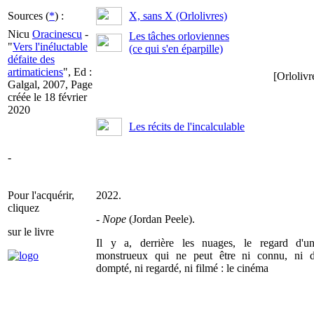
Sources (
*
) :
X, sans X (Orlolivres)
Nicu
Oracinescu
-
Les tâches orloviennes
"
Vers l'inéluctable
(ce qui s'en éparpille)
défaite des
artimaticiens
", Ed :
[Orlolivr
Galgal, 2007, Page
créée le 18 février
2020
Les récits de l'incalculable
-
Pour l'acquérir,
2022.
cliquez
-
Nope
(Jordan Peele).
sur le livre
Il y a, derrière les nuages, le regard d'u
monstrueux qui ne peut être ni connu, ni dé
dompté, ni regardé, ni filmé : le cinéma