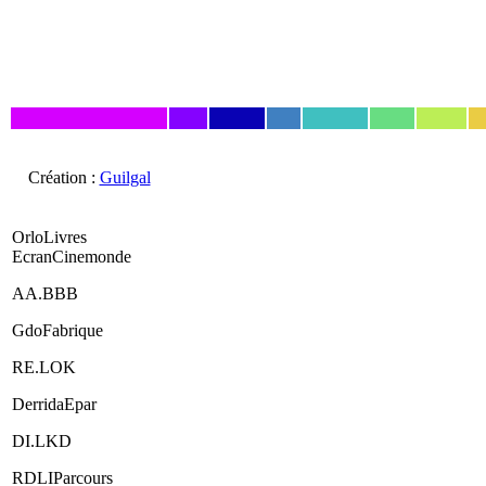
Création :
Guilgal
OrloLivres
EcranCinemonde
AA.BBB
GdoFabrique
RE.LOK
DerridaEpar
DI.LKD
RDLIParcours