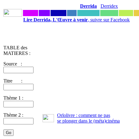
Derrida
Derridex
Lire Derrida, L'Œuvre à venir
, suivre sur Facebook
TABLE des
MATIERES :
Source :
Titre :
Thème 1 :
Thème 2 :
Orlolivre : comment ne pas
se plonger dans le (méta)cinéma