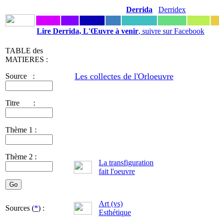
Derrida
Derridex
Lire Derrida, L'Œuvre à venir
, suivre sur Facebook
TABLE des
MATIERES :
Les collectes de l'Orloeuvre
Source :
Titre :
Thème 1 :
Thème 2 :
La transfiguration
fait l'oeuvre
Art (vs)
Sources (
*
) :
Esthétique