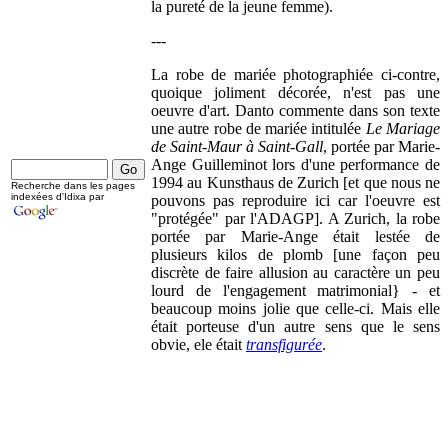
la pureté de la jeune femme).
---
La robe de mariée photographiée ci-contre,
quoique joliment décorée, n'est pas une
oeuvre d'art. Danto commente dans son texte
une autre robe de mariée intitulée
Le Mariage
de Saint-Maur à Saint-Gall
, portée par Marie-
Ange Guilleminot lors d'une performance de
1994 au Kunsthaus de Zurich [et que nous ne
Recherche dans les pages
indexées d'Idixa par
pouvons pas reproduire ici car l'oeuvre est
"protégée" par l'ADAGP]. A Zurich, la robe
portée par Marie-Ange était lestée de
plusieurs kilos de plomb [une façon peu
discrète de faire allusion au caractère un peu
lourd de l'engagement matrimonial} - et
beaucoup moins jolie que celle-ci. Mais elle
était porteuse d'un autre sens que le sens
obvie, ele était
transfigurée
.