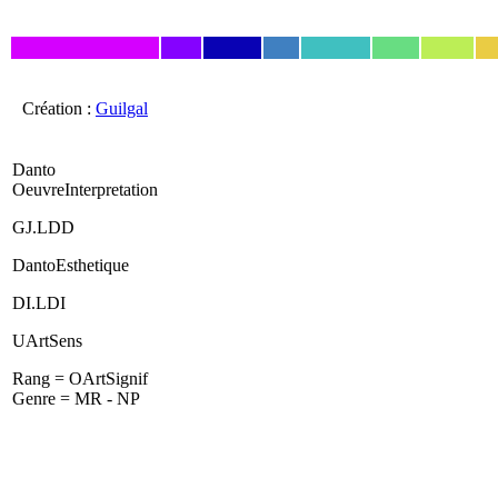
Création :
Guilgal
Danto
OeuvreInterpretation
GJ.LDD
DantoEsthetique
DI.LDI
UArtSens
Rang = OArtSignif
Genre = MR - NP