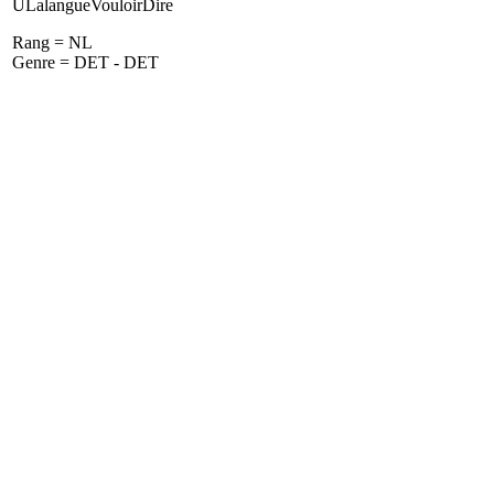
ULalangueVouloirDire
Rang = NL
Genre = DET - DET