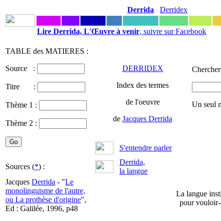
Derrida
Derridex
Lire Derrida, L'Œuvre à venir
, suivre sur Facebook
TABLE des MATIERES :
Source :
DERRIDEX
Chercher 
Index des termes
Titre :
de l'oeuvre
Un seul 
Thème 1 :
de
Jacques Derrida
Thème 2 :
S'entendre parler
Derrida,
Sources (
*
) :
la langue
Jacques
Derrida
- "
Le
monolinguisme de l'autre,
La langue inst
ou La prothèse d'origine
",
pour vouloir-
Ed : Galilée, 1996, p48