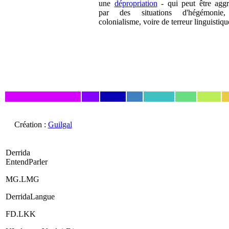
une
dépropriation
- qui peut être agg
par des situations d'hégémonie
colonialisme, voire de terreur linguistiqu
Création :
Guilgal
Derrida
EntendParler
MG.LMG
DerridaLangue
FD.LKK