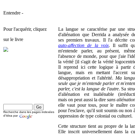
Entendre -
Pour l'acquérir, cliquez
La langue se caractérise par une stru
d'aliénation que Derrida a analysée d
sur le livre
ses premiers travaux. Il l'a décrite 
auto-affection de la voix
. Il suffit q
m'entende parler, au présent, mêm
l'absence de monde, pour que j'aie l'id
la vérité [il s'agit de la vérité logocentr
Il reprend ici cette logique à partir 
langue, mais en mettant l'accent su
désappropriation et l'altérité.
Ma langu
seule que je m'entende parler et m'ente
parler, c'est la langue de l'autre
. Sa stru
d'aliénation est inaliénable (irréducti
mais on peut aussi la dire
sans aliénatio
elle vaut pour tous, pour le maître 
pour l'esclave, qu'il soit soumis ou non 
Recherche dans les pages indexées
oppression de type colonial ou culturel.
d'Idixa par
Cette structure tient au propre de la la
Elle inscrit universellement dans la cu