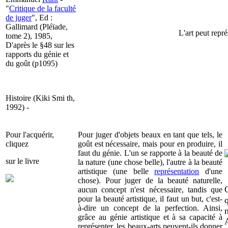
"
Critique de la faculté
de juger
", Ed :
Gallimard (Pléïade,
L'art peut repré
tome 2), 1985,
D'après le §48 sur les
rapports du génie et
du goût (p1095)
Histoire (Kiki Smi th,
1992) -
Pour l'acquérir,
Pour juger d'objets beaux en tant que tels, le
cliquez
goût est nécessaire, mais pour en produire, il
faut du génie. L'un se rapporte à la beauté de
sur le livre
la nature (une chose belle), l'autre à la beauté
artistique (une belle
représentation
d'une
chose). Pour juger de la beauté naturelle,
aucun concept n'est nécessaire, tandis que
pour la beauté artistique, il faut un but, c'est-
à-dire un concept de la perfection. Ainsi,
grâce au génie artistique et à sa capacité à
A
représenter, les beaux-arts peuvent-ils donner