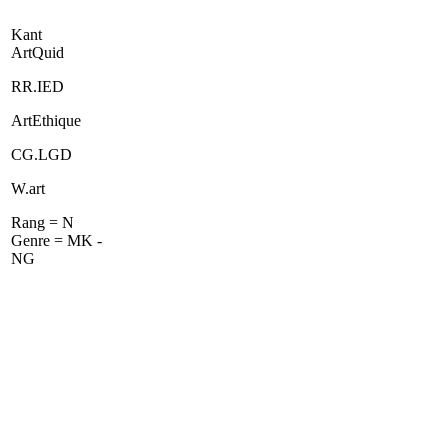
Kant
ArtQuid
RR.IED
ArtEthique
CG.LGD
W.art
Rang = N
Genre = MK -
NG