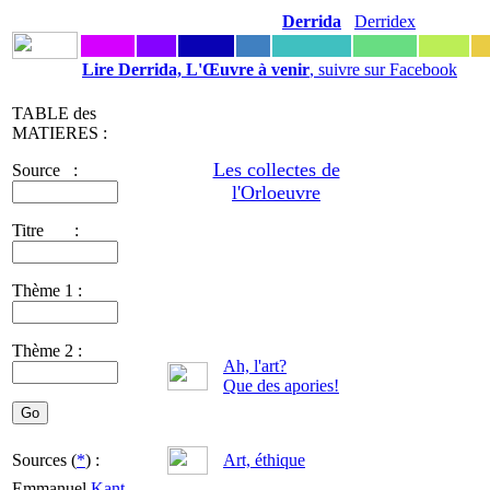
Derrida
Derridex
Lire Derrida, L'Œuvre à venir
, suivre sur Facebook
TABLE des
MATIERES :
Les collectes de
Source :
l'Orloeuvre
Titre :
Thème 1 :
Thème 2 :
Ah, l'art?
Que des apories!
Sources (
*
) :
Art, éthique
Emmanuel
Kant
-