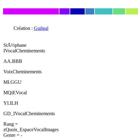
Création :
Guilgal
StÅ½phane
IVocalCheminements
AA.BBB
VoixCheminements
MI.GGU
MQiEVocal
YI.ILH
GD_IVocalCheminements
Rang =
zQuois_EspaceVocalImages
Genre = -