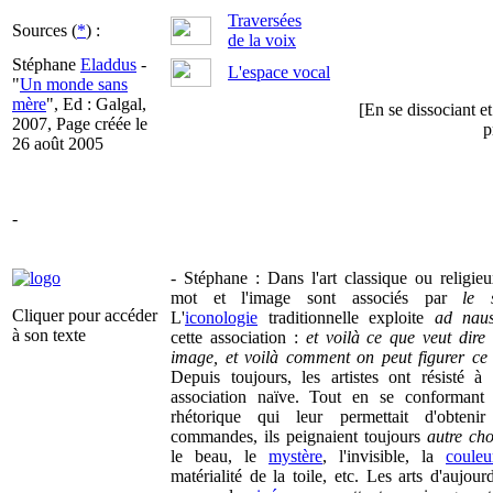
Traversées
Sources (
*
) :
de la voix
Stéphane
Eladdus
-
L'espace vocal
"
Un monde sans
mère
", Ed : Galgal,
[En se dissociant et
2007, Page créée le
p
26 août 2005
-
-
Stéphane
: Dans l'art classique ou religieu
mot et l'image sont associés par
le 
Cliquer pour accéder
L'
iconologie
traditionnelle exploite
ad nau
à son texte
cette association :
et voilà ce que veut dire 
image, et voilà comment on peut figurer ce
Depuis toujours, les artistes ont résisté à 
association naïve. Tout en se conformant
rhétorique qui leur permettait d'obtenir
commandes, ils peignaient toujours
autre ch
le beau, le
mystère
, l'invisible, la
couleu
matérialité de la toile, etc. Les arts d'aujourd