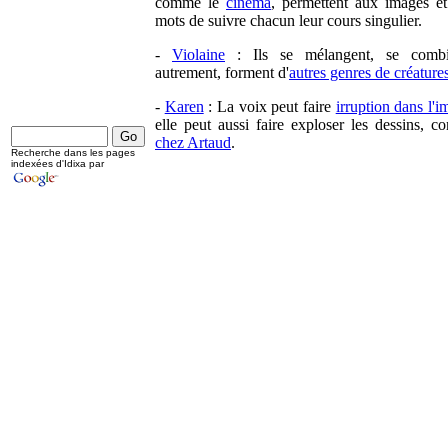
comme le
cinéma
, permettent aux images e
mots de suivre chacun leur cours singulier.
-
Violaine
: Ils se mélangent, se combi
autrement, forment d'
autres genres de créature
-
Karen
: La voix peut faire
irruption dans l'
elle peut aussi faire exploser les dessins, 
chez Artaud
.
Recherche dans les pages
indexées d'Idixa par