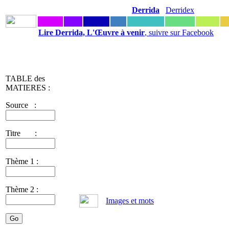
Derrida
Derridex
Lire Derrida, L'Œuvre à venir
, suivre sur Facebook
TABLE des
MATIERES :
Source :
Titre :
Thème 1 :
Thème 2 :
Images et mots