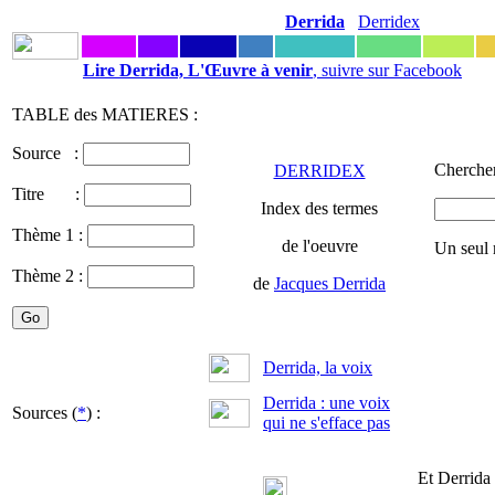
Derrida
Derridex
Lire Derrida, L'Œuvre à venir
, suivre sur Facebook
TABLE des MATIERES :
Source :
Chercher
DERRIDEX
Titre :
Index des termes
Thème 1 :
de l'oeuvre
Un seul 
Thème 2 :
de
Jacques Derrida
Derrida, la voix
Derrida : une voix
Sources (
*
) :
qui ne s'efface pas
Et Derrida 