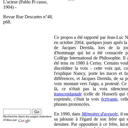
L'acteur (Pablo Pi casso,
1904) -
Revue Rue Descartes n°48,
p68.
Ce propos a été rapporté par Jean-Luc 
en octobre 2004, quelques jours après la
de Jacques Derrida, lors de la jo
d'hommage qui lui a été consacrée p
Collège International de Philosophie. Il 
été tenu en 1980 à Cerisy. Certains voul
discréditer la voix - cette voix qui, 
l'explique Nancy, porte les traces et fai
différences, et Jacques Derrida, de sa p
voix montant vers l'aigu, a protesté. Ce 
là, ce n'était pas la voix silencieu
transcendantale
(celle de Husserl) qui s'
exprimée, c'était la voix
écrivante
, cel
phrases prononcées.
En 1990, dans
Mémoires d'aveugle
, il r
Recherche dans les pages indexées
sa jalousie à l'égard de son frère qui s
d'Idixa par
dessiner. Par opposition à ce frère, lui