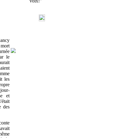
voix!"
Nancy
 mort
urnée
ar le
aurait
aient
comme
t les
ropre
jour-
se et
était
le des
aconte
avait
-même