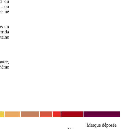
rd du
 - ou
ure ne
ns un
rrida
taine
utre,
-même
Marque déposée