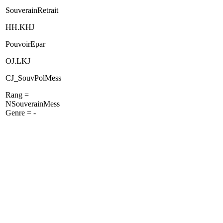
SouverainRetrait
HH.KHJ
PouvoirEpar
OJ.LKJ
CJ_SouvPolMess
Rang =
NSouverainMess
Genre = -