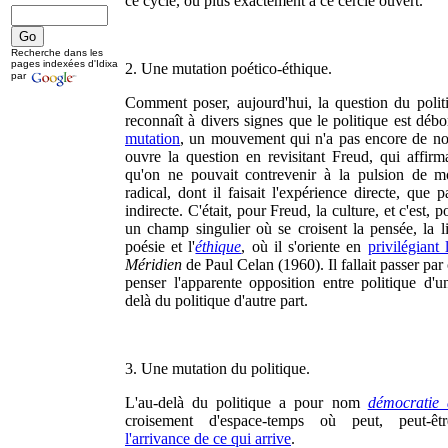
ce cycle, ou plus exactement à ce cercle ouvert.
Recherche dans les
pages indexées d'Idixa
2. Une mutation poético-éthique.
par
Comment poser, aujourd'hui, la question du politi
reconnaît à divers signes que le politique est déb
mutation
, un mouvement qui n'a pas encore de n
ouvre la question en revisitant Freud, qui affir
qu'on ne pouvait contrevenir à la pulsion de m
radical, dont il faisait l'expérience directe, que 
indirecte. C'était, pour Freud, la culture, et c'est, 
un champ singulier où se croisent la pensée, la lit
poésie et l'
éthique
, où il s'oriente en
privilégiant 
Méridien
de Paul Celan (1960). Il fallait passer par
penser l'apparente opposition entre politique d'u
delà du politique d'autre part.
3. Une mutation du politique.
L'au-delà du politique a pour nom
démocratie 
croisement d'espace-temps où peut, peut-êtr
l'arrivance de ce qui arrive
.