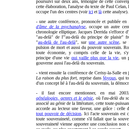
poursuivi sur deux ans, témoigne de cette conver
cette élaboration, l'analyse du texte de Paul Celan, 
occupe l'un des centres (voir
ici
et
là
cette analyse).
- une autre conférence, prononcée et publiée en
d'âme de la psychanalyse
, occupe un autre cent
chronologie elliptique. Jacques Derrida s'efforce d
"au-delà" de l'"au-delà du principe de plaisir" f
"
au-delà de l'au-delà
", sur
une autre scène
, se 
pulsion de mort et aussi du pouvoir souverain. R
toute économie, y compris celle de la vie, s'y
principe d'une vie
qui vaille plus que la vie
, un 
gouverne aussi l'au-delà du souverain.
- vient ensuite la conférence de Cerisy-la-Salle en j
La raison du plus fort
, reprise dans
Voyous
, qui t
d'un concept lié à l'au-delà du souverain, la démocra
- il faut encore mentionner, en mai 200
généalogies, genres et le génie
, où l'
au-delà du s
associé au
génie
de la littérature, cette toute-puissa
accorde au lecteur une faveur, une grâce : celle
tout pouvoir de décision
. Ici l'acte souverain est 
toute souveraineté, comme s'il fallait que la souve
souveraineté vienne apporter une conclusion non 