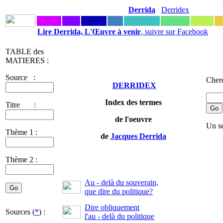
Derrida
Derridex
Lire Derrida, L'Œuvre à venir
, suivre sur Facebook
TABLE des
MATIERES :
Source :
Cherc
DERRIDEX
Index des termes
Titre :
de l'oeuvre
Un se
Thème 1 :
de
Jacques Derrida
Thème 2 :
Au - delà du souverain,
que dire du politique?
Dire obliquement
Sources (
*
) :
l'au - delà du politique