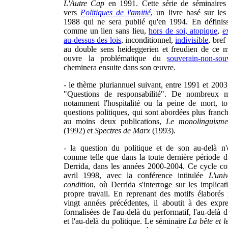
L'Autre Cap
en 1991. Cette série de séminaires
vers
Politiques de l'amitié
, un livre basé sur le
1988 qui ne sera publié qu'en 1994. En définissa
comme un lien sans lieu,
hors de soi, atopique
,
e
au-dessus des lois
, inconditionnel,
indivisible
, bref
au double sens heideggerien et freudien de ce m
ouvre la problématique du
souverain-non-sou
cheminera ensuite dans son œuvre.
- le thème pluriannuel suivant, entre 1991 et 2003, 
"Questions de responsabilité". De nombreux m
notamment l'hospitalité ou la peine de mort, t
questions politiques, qui sont abordées plus fran
au moins deux publications,
Le monolinguisme
(1992) et
Spectres de Marx
(1993).
- la question du politique et de son au-delà n'
comme telle que dans la toute dernière période d
Derrida, dans les années 2000-2004. Ce cycle 
avril 1998, avec la conférence intitulée
L'uni
condition
, où Derrida s'interroge sur les implica
propre travail. En reprenant des motifs élaborés
vingt années précédentes, il aboutit à des expre
formalisées de l'au-delà du performatif, l'au-delà 
et l'au-delà du politique. Le séminaire
La bête et l