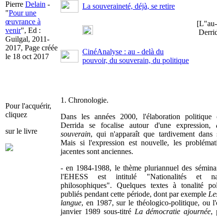
Pierre
Delain
-
La souveraineté, déjà, se retire
"
Pour une
œuvrance à
[L"au-
venir
", Ed :
Derrid
Guilgal, 2011-
2017, Page créée
CinéAnalyse : au - delà du
le 18 oct 2017
pouvoir, du souverain, du politique
1. Chronologie.
Pour l'acquérir,
cliquez
Dans les années 2000, l'élaboration politique
Derrida se focalise autour d'une expression,
sur le livre
souverain
, qui n'apparaît que tardivement dans
Mais si l'expression est nouvelle, les problémat
jacentes sont anciennes.
- en 1984-1988, le thème pluriannuel des séminai
l'EHESS est intitulé "Nationalités et nat
philosophiques". Quelques textes à tonalité pol
publiés pendant cette période, dont par exemple
Le
langue
, en 1987, sur le théologico-politique, ou l'
janvier 1989 sous-titré
La démocratie ajournée
,