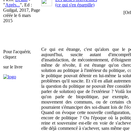
"
Après...
", Ed :
(ce qui s'en éparpille)
Guilgal, 2017, Page
[Orl
créée le 6 mars
2015
Ce qui est étrange, c'est qu'alors que le po
Pour l'acquérir,
aujourd'hui, suscite autant d'imcompréh
cliquez
d'insatisfaction, de mécontentement, d'éloignem
même de révolte, il est étrange qu'on cher
sur le livre
solution au politique à l'intérieur du politique, 
le politique pouvait détenir en lui-même la solu
problèmes qu'il suscite. Et s'il en allait autremen
la question du politique ne pouvait être considér
parler de solution) que de l'extérieur ? Voilà l
qu'on parle de biopolitique, par exemple
mouvement des communs, ou de certains ch
pourraient s'émanciper des soi-disant lois de l'é
Quand on évoque cette nouvelle configuration, s
encore de politique ? Ou l'époque où la politiq
reine et souveraine est-elle en voie de s'acheve
elle déjà commencé à s'achever, sans même que