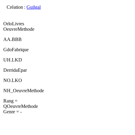
Création :
Guilgal
OrloLivres
OeuvreMethode
AA.BBB
GdoFabrique
UH.LKD
DerridaEpar
NO.LKO
NH_OeuvreMethode
Rang =
QOeuvreMethode
Genre = -