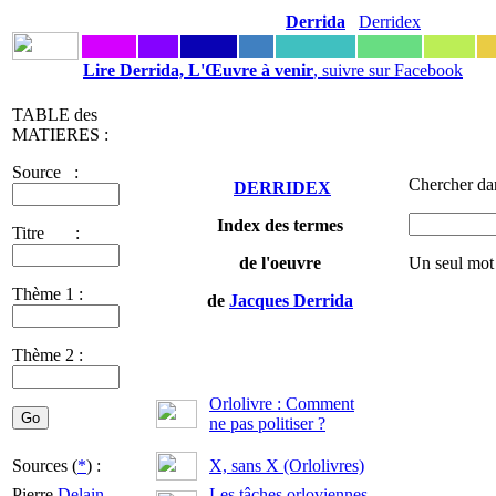
Derrida
Derridex
Lire Derrida, L'Œuvre à venir
, suivre sur Facebook
TABLE des
MATIERES :
Source :
Chercher dan
DERRIDEX
Index des termes
Titre :
de l'oeuvre
Un seul mot
Thème 1 :
de
Jacques Derrida
Thème 2 :
Orlolivre : Comment
ne pas politiser ?
Sources (
*
) :
X, sans X (Orlolivres)
Pierre
Delain
-
Les tâches orloviennes