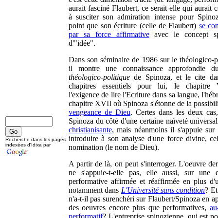
aurait fasciné Flaubert, ce serait elle qui aurait 
à susciter son admiration intense pour Spinoz
point que son écriture (celle de Flaubert)
se con
par sa force affirmative
avec le concept sp
d'"idée".
Dans son séminaire de 1986 sur le théologico-po
il montre une connaissance approfondie 
théologico-politique
de Spinoza, et le cite d
chapitres essentiels pour lui, le chapitre
l'exigence de lire l'Ecriture dans sa langue, l'hébr
chapitre XVII où Spinoza s'étonne de la possibil
vengeance de Dieu
. Certes dans les deux cas, 
Spinoza du côté d'une certaine naïveté universal
christianisante
, mais néanmoins il s'appuie sur 
introduire à son analyse d'une force divine, cel
Recherche dans les pages
indexées d'Idixa par
nomination (le nom de Dieu).
A partir de là, on peut s'interroger. L'oeuvre de
ne s'appuie-t-elle pas, elle aussi, sur une 
performative affirmée et réaffirmée en plus d'u
notamment dans
L'Université sans condition
? Et
n'a-t-il pas surenchéri sur Flaubert/Spinoza en a
des oeuvres encore plus que performatives,
au
performatif
? L'entreprise spinozienne, qui est p