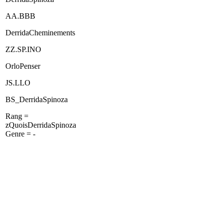
AA.BBB
DerridaCheminements
ZZ.SP.INO
OrloPenser
JS.LLO
BS_DerridaSpinoza
Rang =
zQuoisDerridaSpinoza
Genre = -