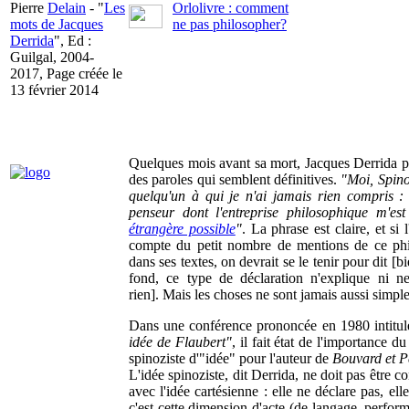
Pierre
Delain
- "
Les
Orlolivre : comment
mots de Jacques
ne pas philosopher?
Derrida
", Ed :
Guilgal, 2004-
2017, Page créée le
13 février 2014
Quelques mois avant sa mort, Jacques Derrida 
des paroles qui semblent définitives.
"Moi, Spino
quelqu'un à qui je n'ai jamais rien compris : 
penseur dont l'entreprise philosophique m'es
étrangère possible
"
. La phrase est claire, et si l
compte du petit nombre de mentions de ce ph
dans ses textes, on devrait se le tenir pour dit [b
fond, ce type de déclaration n'explique ni ne 
rien]. Mais les choses ne sont jamais aussi simple
Dans une conférence prononcée en 1980 intitu
idée de Flaubert"
, il fait état de l'importance d
spinoziste d'"idée" pour l'auteur de
Bouvard et P
L'idée spinoziste, dit Derrida, ne doit pas être 
avec l'idée cartésienne : elle ne déclare pas, elle
c'est cette dimension d'acte (de langage, perform