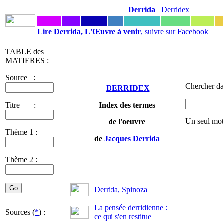
Derrida
Derridex
Lire Derrida, L'Œuvre à venir
, suivre sur Facebook
TABLE des
MATIERES :
Source :
Chercher da
DERRIDEX
Titre :
Index des termes
Un seul mot
de l'oeuvre
Thème 1 :
de
Jacques Derrida
Thème 2 :
Derrida, Spinoza
La pensée derridienne :
Sources (
*
) :
ce qui s'en restitue