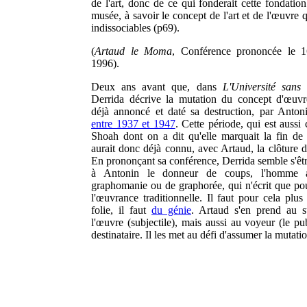
de l'art, donc de ce qui fonderait cette fondation
musée, à savoir le concept de l'art et de l'œuvre 
indissociables (p69).
(
Artaud le Moma
, Conférence prononcée le 1
1996).
Deux ans avant que, dans
L'Université sans 
Derrida décrive la mutation du concept d'œuvre
déjà annoncé et daté sa destruction, par Anton
entre 1937 et 1947
. Cette période, qui est aussi 
Shoah dont on a dit qu'elle marquait la fin de 
aurait donc déjà connu, avec Artaud, la clôture d
En prononçant sa conférence, Derrida semble s'être
à Antonin le donneur de coups, l'homme a
graphomanie ou de graphorée, qui n'écrit que pou
l'œuvrance traditionnelle. Il faut pour cela plus
folie, il faut
du génie
. Artaud s'en prend au s
l'œuvre (subjectile), mais aussi au voyeur (le pub
destinataire. Il les met au défi d'assumer la mutati