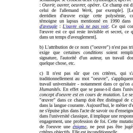
:
Ouvrir, ouvrer, oeuvrer, opérer
. Ce champ est di
celui de l'allemand
Werk
, par exemple]. [L
derridien d'œuvre exige cette polysémie,
témoigne un lapsus mentionné en 1990 dan
d'aveugle
:
L'ouvre où ne pas voir
. Ce qui co
l'œuvre est ce qui reste invisible et secret, ce q
dans un temps d'aveuglement].
b) L'attribution de ce nom ("oeuvre") n'est pas tri
exige que certaines
conditions
soient rempl
signature, l'autorité d'un auteur, un travail don
quelque chose, etc.
c) Il n'est pas sûr que ces critères, qui s'a
traditionnellement au mot "oeuvre", s'appliquen
travail universitaire - notamment dans ce qu'on a
Humanités
. En effet que se passe-t-il dans l'uni
concept d'oeuvre est en cours de mutation
. Le s
"œuvre" dans ce champ doit être distingué de ce
dans la langue courante. Aujourd'hui, le métier d'
ne s'épuise plus dans l'acte de savoir ou d'enseig
dans l'université classique, il implique une respons
engagement, une profession de foi. Cette mutation
de l'oeuvre une
énigme
, ne peut pas être jug
critères objectifs. Elle est
inconditionnelle
.