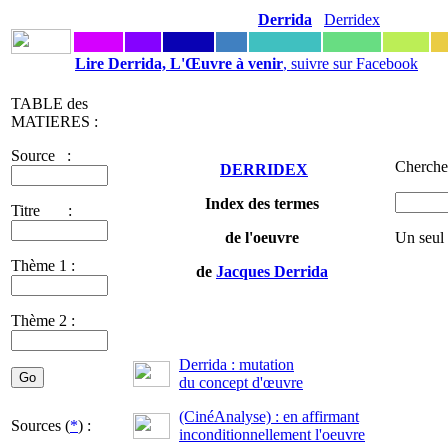
Derrida
Derridex
Lire Derrida, L'Œuvre à venir
, suivre sur Facebook
TABLE des
MATIERES :
Source :
Chercher
DERRIDEX
Index des termes
Titre :
de l'oeuvre
Un seul
Thème 1 :
de
Jacques Derrida
Thème 2 :
Derrida : mutation
du concept d'œuvre
(CinéAnalyse) : en affirmant
Sources (
*
) :
inconditionnellement l'oeuvre