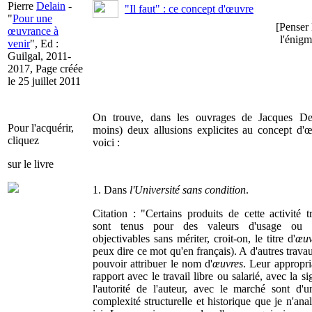
Pierre
Delain
-
"Il faut" : ce concept d'œuvre
"
Pour une
[Penser 
œuvrance à
l'énigm
venir
", Ed :
Guilgal, 2011-
2017, Page créée
le 25 juillet 2011
On trouve, dans les ouvrages de Jacques Der
Pour l'acquérir,
moins) deux allusions explicites au concept d'
cliquez
voici :
sur le livre
1. Dans
l'Université sans condition
.
Citation : "Certains produits de cette activité tr
sont tenus pour des valeurs d'usage ou d
objectivables sans mériter, croit-on, le titre d'
œuv
peux dire ce mot qu'en français). A d'autres trava
pouvoir attribuer le nom d'
œuvres
. Leur appropri
rapport avec le travail libre ou salarié, avec la s
l'autorité de l'auteur, avec le marché sont d'
complexité structurelle et historique que je n'ana