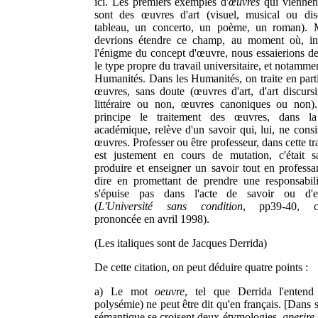
ici. Les premiers exemples d'
œuvres
qui viennent 
sont des œuvres d'art (visuel, musical ou dis
tableau, un concerto, un poème, un roman). 
devrions étendre ce champ, au moment où, int
l'énigme du concept d'œuvre, nous essaierions de
le type propre du travail universitaire, et notamme
Humanités. Dans les Humanités, on traite en parti
œuvres, sans doute (œuvres d'art, d'art discurs
littéraire ou non, œuvres canoniques ou non)
principe le traitement des œuvres, dans la 
académique, relève d'un savoir qui, lui, ne consi
œuvres. Professer ou être professeur, dans cette tr
est justement en cours de mutation, c'était s
produire et enseigner un savoir tout en professant
dire en promettant de prendre une responsabil
s'épuise pas dans l'acte de savoir ou d'en
(
L'Université sans condition
, pp39-40, co
prononcée en avril 1998).
(Les italiques sont de Jacques Derrida)
De cette citation, on peut déduire quatre points :
a) Le mot
oeuvre
, tel que Derrida l'entend
polysémie) ne peut être dit qu'en français. [Dans
sémantique se croisent deux étymologies,
aperire