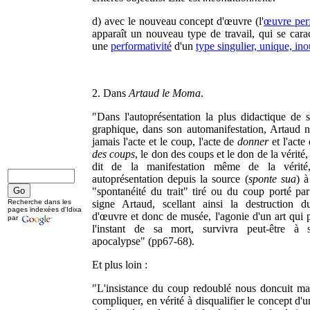
d) avec le nouveau concept d'œuvre (l'
œuvre per
apparaît un nouveau type de travail, qui se carac
une
performativité
d'un
type singulier, unique, ino
2. Dans
Artaud le Moma
.
"Dans l'autoprésentation la plus didactique de
graphique, dans son automanifestation, Artaud n
jamais l'acte et le coup, l'acte de
donner
et l'acte
des coups
, le don des coups et le don de la vérité
dit de la manifestation même de la vérit
autoprésentation depuis la source (
sponte sua
) à
"spontanéité du trait" tiré ou du coup porté par
Recherche dans les
signe Artaud, scellant ainsi la destruction d
pages indexées d'Idixa
d'œuvre et donc de musée, l'agonie d'un art qui p
par
l'instant de sa mort, survivra peut-être à 
apocalypse" (pp67-68).
Et plus loin :
"L'insistance du coup redoublé nous doncuit ma
compliquer, en vérité à disqualifier le concept d'u