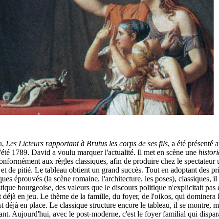
u,
Les Licteurs rapportant à Brutus les corps de ses fils
, a été présenté 
'été 1789. David a voulu marquer l'actualité. Il met en scène une
histori
conformément aux règles classiques, afin de produire chez le spectateur
 et de pitié. Le tableau obtient un grand succès. Tout en adoptant des pr
ues éprouvés (la scène romaine, l'architecture, les poses), classiques, il 
ique bourgeoise, des valeurs que le discours politique n'explicitait pas
t déjà en jeu. Le thème de la famille, du foyer, de l'oikos, qui dominera l
st déjà en place. Le classique structure encore le tableau, il se montre, m
ant. Aujourd'hui, avec le post-moderne, c'est le foyer familial qui dispara