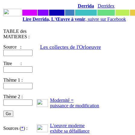
Derrida
Derridex
Lire Derrida, L'Œuvre à venir
, suivre sur Facebook
TABLE des
MATIERES :
Les collectes de l'Orloeuvre
Source :
Titre :
Thème 1 :
Thème 2 :
Modernité =
puissance de modification
L'oeuvre moderne
Sources (
*
) :
exhibe sa défaillance