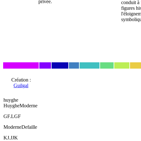
privée.
conduit à 
figures h
l'éloignem
symboliqu
Création :
Guilgal
huyghe
HuygheModerne
GF.LGF
ModerneDefaille
KJ.JJK