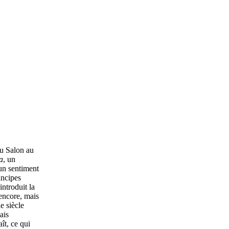
au Salon au
a
, un
 un sentiment
incipes
introduit la
 encore, mais
e siècle
ais
ît, ce qui