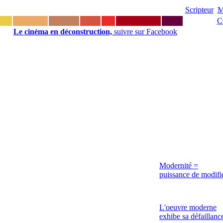
Scripteur
M
C
Le cinéma en déconstruction,
suivre sur Facebook
Modernité =
puissance de modifi
L'oeuvre moderne
exhibe sa défaillanc