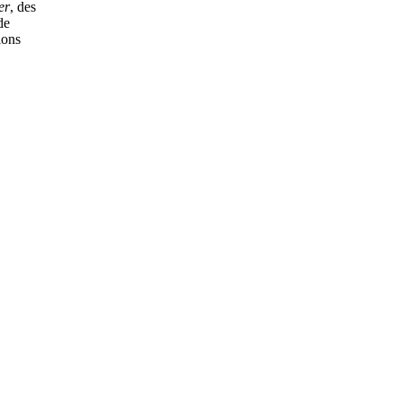
er
, des
de
ions