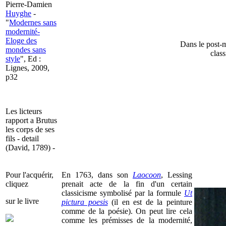
Pierre-Damien
Huyghe
-
"
Modernes sans
modernité-
Eloge des
Dans le post-m
mondes sans
class
style
", Ed :
Lignes, 2009,
p32
Les licteurs
rapport a Brutus
les corps de ses
fils - detail
(David, 1789) -
Pour l'acquérir,
En 1763, dans son
Laocoon
, Lessing
cliquez
prenait acte de la fin d'un certain
classicisme symbolisé par la formule
Ut
sur le livre
pictura poesis
(il en est de la peinture
comme de la poésie). On peut lire cela
comme les prémisses de la modernité,