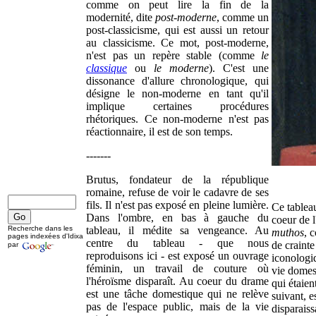
comme on peut lire la fin de la
modernité, dite
post-moderne
, comme un
post-classicisme, qui est aussi un retour
au classicisme. Ce mot, post-moderne,
n'est pas un repère stable (comme
le
classique
ou
le moderne
). C'est une
dissonance d'allure chronologique, qui
désigne le non-moderne en tant qu'il
implique certaines procédures
rhétoriques. Ce non-moderne n'est pas
réactionnaire, il est de son temps.
-------
Brutus, fondateur de la république
romaine, refuse de voir le cadavre de ses
fils. Il n'est pas exposé en pleine lumière.
Ce tablea
Dans l'ombre, en bas à gauche du
coeur de l
Recherche dans les
tableau, il médite sa vengeance. Au
muthos
, 
pages indexées d'Idixa
centre du tableau - que nous
de crainte
par
reproduisons ici - est exposé un ouvrage
iconologiq
féminin, un travail de couture où
vie domest
l'héroïsme disparaît. Au coeur du drame
qui étaien
est une tâche domestique qui ne relève
suivant, e
pas de l'espace public, mais de la vie
disparaiss