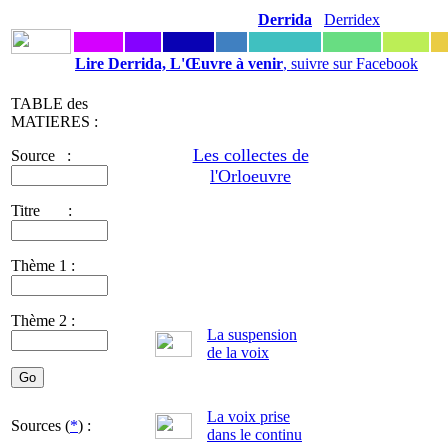
Derrida
Derridex
Lire Derrida, L'Œuvre à venir
, suivre sur Facebook
TABLE des
MATIERES :
Les collectes de
Source :
l'Orloeuvre
Titre :
Thème 1 :
Thème 2 :
La suspension
de la voix
La voix prise
Sources (
*
) :
dans le continu