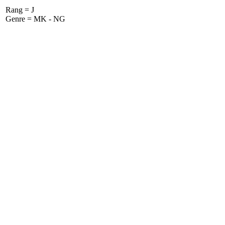
Rang = J
Genre = MK - NG