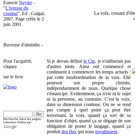
Eutocie
Neyier
-
"
L'ivresse du
La voix, cessant d'êtr
continu
", Ed : Galgal,
2007, Page créée le 2
juin 2001
Buveuse d'absinthe -
Pour l'acquérir,
Si je devais définir
le Ctp
, je n'utiliserais pas
cliquez
d'autres mots. Ainsi ont commencé et
continuent à commencer les temps actuels :
sur le livre
par cette insubordination de la voix. Elle
poursuit son propre chemin,
indépendamment de nous. Quelque chose
s'émancipe. Evidemment, ça n'est ni le sujet
ni la personne, au contraire. C'est la voix,
dans sa dimension continue. On ne se rend
pas compte à quel point ça peut être
terrorisant, la voix, quand ça sort de sa
Recherche dans les pages
fonction d'objet, quand ça se dégage de son
indexées d'Idixa par
obligation de porter le langage, quand ça
produit
des flux
qui nous
envahissent
.