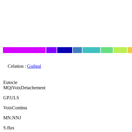
Création :
Guilgal
Eutocie
MQiVoixDetachement
GP.ULS
VoixContinu
MN.NNJ
S.flux