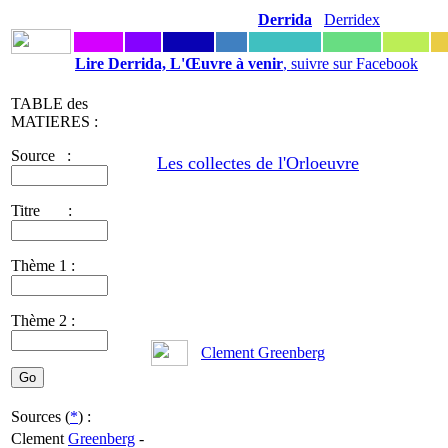
Derrida
Derridex
Lire Derrida, L'Œuvre à venir
, suivre sur Facebook
TABLE des
MATIERES :
Source :
Les collectes de l'Orloeuvre
Titre :
Thème 1 :
Thème 2 :
Clement Greenberg
Sources (
*
) :
Clement
Greenberg
-