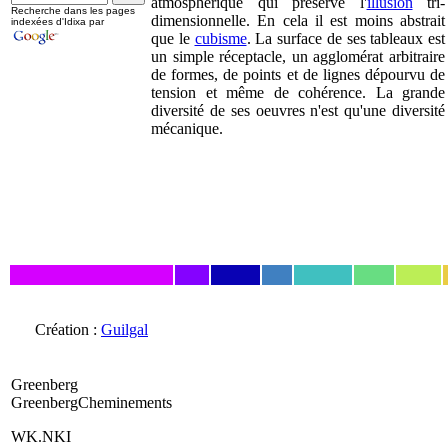
atmosphérique qui préserve l'
illusion
tri-
Recherche dans les pages
dimensionnelle. En cela il est moins abstrait
indexées d'Idixa par
que le
cubisme
. La surface de ses tableaux est
un simple réceptacle, un agglomérat arbitraire
de formes, de points et de lignes dépourvu de
tension et même de cohérence. La grande
diversité de ses oeuvres n'est qu'une diversité
mécanique.
Création :
Guilgal
Greenberg
GreenbergCheminements
WK.NKI