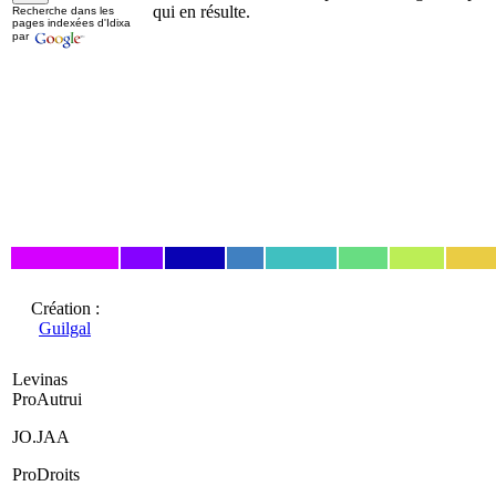
qui en résulte.
Recherche dans les
pages indexées d'Idixa
par
Création :
Guilgal
Levinas
ProAutrui
JO.JAA
ProDroits