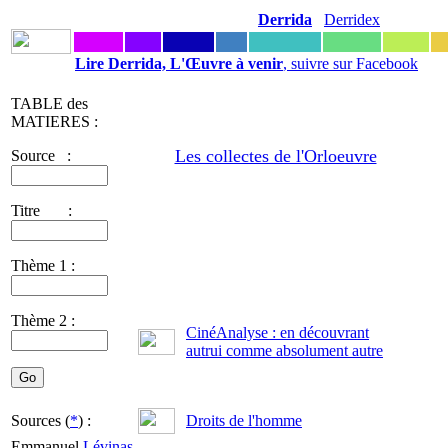
Derrida
Derridex
Lire Derrida, L'Œuvre à venir
, suivre sur Facebook
TABLE des
MATIERES :
Les collectes de l'Orloeuvre
Source :
Titre :
Thème 1 :
Thème 2 :
CinéAnalyse : en découvrant
autrui comme absolument autre
Sources (
*
) :
Droits de l'homme
Emmanuel
Lévinas