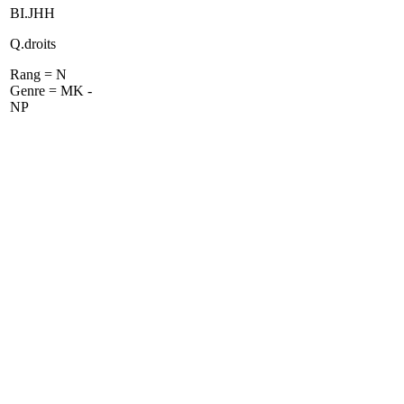
BI.JHH
Q.droits
Rang = N
Genre = MK -
NP