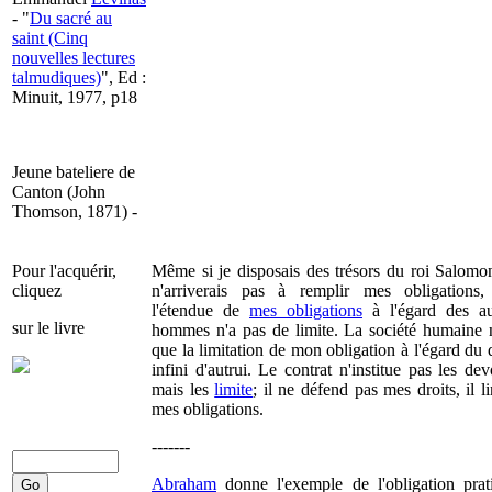
- "
Du sacré au
saint (Cinq
nouvelles lectures
talmudiques)
", Ed :
Minuit, 1977, p18
Jeune bateliere de
Canton (John
Thomson, 1871) -
Pour l'acquérir,
Même si je disposais des trésors du roi Salomon
cliquez
n'arriverais pas à remplir mes obligations,
l'étendue de
mes obligations
à l'égard des au
sur le livre
hommes n'a pas de limite. La société humaine n
que la limitation de mon obligation à l'égard du 
infini d'autrui. Le contrat n'institue pas les dev
mais les
limite
; il ne défend pas mes droits, il l
mes obligations.
-------
Abraham
donne l'exemple de l'obligation prat