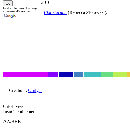
2016.
Recherche dans les pages
indexées d'Idixa par
-
Planetarium
(Rebecca Zlotowski).
Création :
Guilgal
OrloLivres
InsuCheminements
AA.BBB