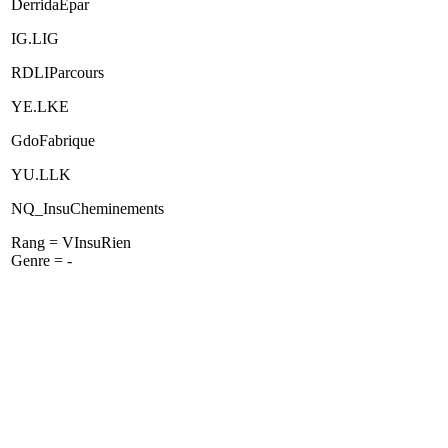
DerridaEpar
IG.LIG
RDLIParcours
YE.LKE
GdoFabrique
YU.LLK
NQ_InsuCheminements
Rang = VInsuRien
Genre = -