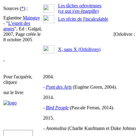
Les tâches orloviennes
Sources (
*
) :
(ce qui s'en éparpille)
Eglantine
Mainguy
Les récits de l'incalculable
- "
L'esprit des
anges
", Ed : Galgal,
2007, Page créée le
[Orlolivre :
8 octobre 2005
X, sans X (Orlolivres)
-
Pour l'acquérir,
2004.
cliquez
-
Pont des Arts
(Eugène Green, 2004).
sur le livre
2014.
-
Bird People
(Pascale Ferran, 2014).
2015.
-
Anomalisa
(Charlie Kaufmann et Duke Johnso