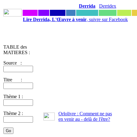
Derrida
Derridex
Lire Derrida, L'Œuvre à venir
, suivre sur Facebook
TABLE des
MATIERES :
Source :
Titre :
Thème 1 :
Thème 2 :
Orlolivre : Comment ne pas
en venir au - delà de l'être?