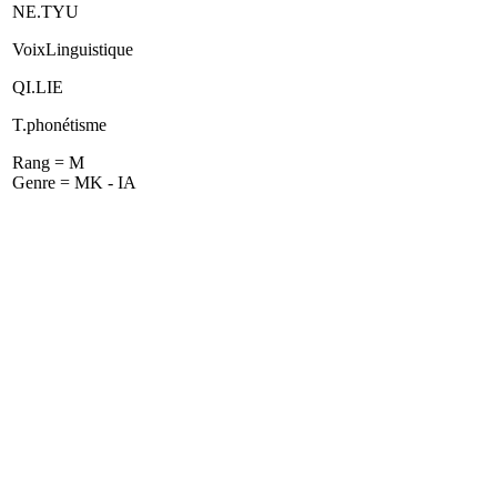
NE.TYU
VoixLinguistique
QI.LIE
T.phonétisme
Rang = M
Genre = MK - IA