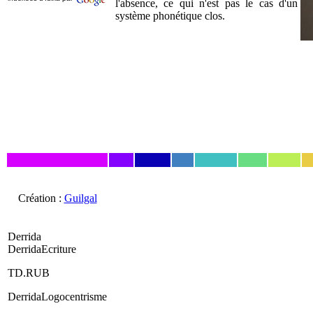
l'absence, ce qui n'est pas le cas d'un
système phonétique clos.
Création :
Guilgal
Derrida
DerridaEcriture
TD.RUB
DerridaLogocentrisme