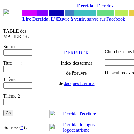
Derrida
Derridex
Lire Derrida, L'Œuvre à venir
, suivre sur Facebook
TABLE des
MATIERES :
Source :
Chercher dans 
DERRIDEX
Titre :
Index des termes
Un seul mot - 
de l'oeuvre
Thème 1 :
de
Jacques Derrida
Thème 2 :
Derrida, l'écriture
Derrida, le logos,
Sources (
*
) :
logocentrisme