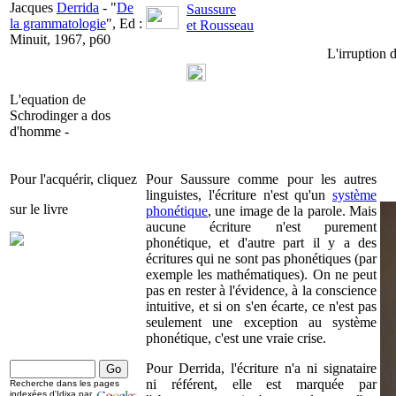
Jacques
Derrida
- "
De
Saussure
la grammatologie
", Ed :
et Rousseau
Minuit, 1967, p60
L'irruption 
L'equation de
Schrodinger a dos
d'homme -
Pour l'acquérir, cliquez
Pour Saussure comme pour les autres
linguistes, l'écriture n'est qu'un
système
sur le livre
phonétique
, une image de la parole. Mais
aucune écriture n'est purement
phonétique, et d'autre part il y a des
écritures qui ne sont pas phonétiques (par
exemple les mathématiques). On ne peut
pas en rester à l'évidence, à la conscience
intuitive, et si on s'en écarte, ce n'est pas
seulement une exception au système
phonétique, c'est une vraie crise.
Pour Derrida, l'écriture n'a ni signataire
ni référent, elle est marquée par
Recherche dans les pages
indexées d'Idixa par