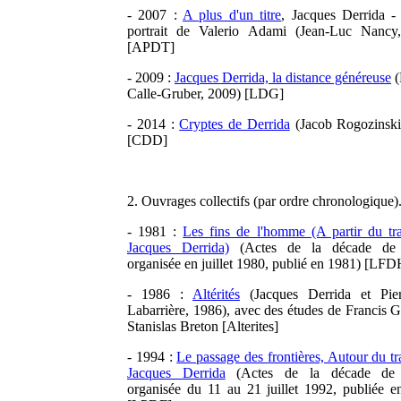
- 2007 :
A plus d'un titre
, Jacques Derrida -
portrait de Valerio Adami (Jean-Luc Nancy
[APDT]
- 2009 :
Jacques Derrida, la distance généreuse
(
Calle-Gruber, 2009) [LDG]
- 2014 :
Cryptes de Derrida
(Jacob Rogozinski
[CDD]
2. Ouvrages collectifs (par ordre chronologique)
- 1981 :
Les fins de l'homme (A partir du tra
Jacques Derrida)
(Actes de la décade de 
organisée en juillet 1980, publié en 1981) [LFD
- 1986 :
Altérités
(Jacques Derrida et Pier
Labarrière, 1986), avec des études de Francis G
Stanislas Breton [Alterites]
- 1994 :
Le passage des frontières, Autour du tr
Jacques Derrida
(Actes de la décade de 
organisée du 11 au 21 juillet 1992, publiée e