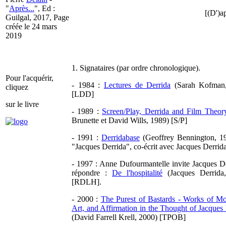
"
Après...
", Ed :
[(D')ap
Guilgal, 2017, Page
créée le 24 mars
2019
1. Signataires (par ordre chronologique).
Pour l'acquérir,
- 1984 :
Lectures de Derrida
(Sarah Kofman,
cliquez
[LDD]
sur le livre
- 1989 :
Screen/Play, Derrida and Film Theor
Brunette et David Wills, 1989) [S/P]
- 1991 :
Derridabase
(Geoffrey Bennington, 19
"Jacques Derrida", co-écrit avec Jacques Derrid
- 1997 : Anne Dufourmantelle invite Jacques D
répondre :
De l'hospitalité
(Jacques Derrida
[RDLH].
- 2000 :
The Purest of Bastards - Works of Mo
Art, and Affirmation in the Thought of Jacques
(David Farrell Krell, 2000) [TPOB]