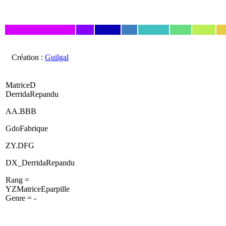
Création :
Guilgal
MatriceD
DerridaRepandu
AA.BBB
GdoFabrique
ZY.DFG
DX_DerridaRepandu
Rang =
YZMatriceEparpille
Genre = -