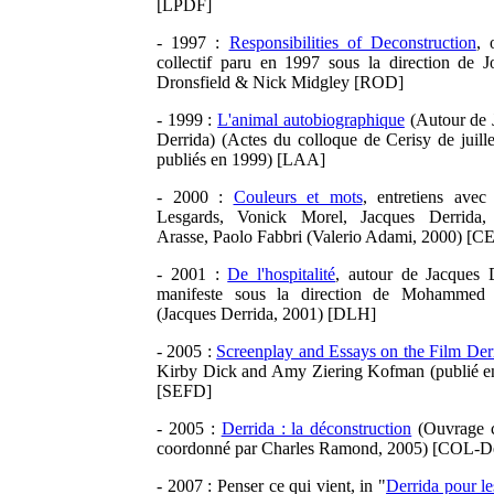
[LPDF]
- 1997 :
Responsibilities of Deconstruction
, 
collectif paru en 1997 sous la direction de J
Dronsfield & Nick Midgley [ROD]
- 1999 :
L'animal autobiographique
(Autour de 
Derrida) (Actes du colloque de Cerisy de juill
publiés en 1999) [LAA]
- 2000 :
Couleurs et mots
, entretiens avec
Lesgards, Vonick Morel, Jacques Derrida,
Arasse, Paolo Fabbri (Valerio Adami, 2000) [C
- 2001 :
De l'hospitalité
, autour de Jacques D
manifeste sous la direction de Mohammed 
(Jacques Derrida, 2001) [DLH]
- 2005 :
Screenplay and Essays on the Film Der
Kirby Dick and Amy Ziering Kofman (publié e
[SEFD]
- 2005 :
Derrida : la déconstruction
(Ouvrage co
coordonné par Charles Ramond, 2005) [COL-D
- 2007 : Penser ce qui vient, in "
Derrida pour l