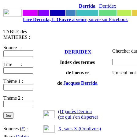
Derrida
Derridex
Lire Derrida, L'Œuvre à venir
, suivre sur Facebook
TABLE des
MATIERES :
Source :
Chercher dan
DERRIDEX
Index des termes
Titre :
de l'oeuvre
Un seul mot 
Thème 1 :
de
Jacques Derrida
Thème 2 :
(D')après Derrida
(ce qui s'en disperse)
Sources (
*
) :
X, sans X (Orlolivres)
Pierre
Delain
-