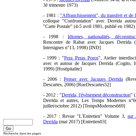
3è trimestre 1973)
- 1981 :
"Affranchissement", du transfert et de l
colloque "Confrontation" avec Derrida autou
"Carte Postale" (4-5 avril 1981, publié en 1982
- 1998 :
Idiomes, nationalités, déconstruc
Rencontre de Rabat avec Jacques Derrida (
Intersignes n°13, 1998) [IND]
- 1999 : "
Pera Peras Poros
", Atelier interdisci
avec et autour de Jacques Derrida (Cogito, Is
1999) [Hostipitalite]
- 2006 :
Penser avec Jacques Derrida
(Rev
Descartes, 2006) [RueDescartes52]
- 2012 : "
Derrida, l'événement déconstruction
" 
Derrida et autres, Les Temps Modernes n°6
juillet/octobre 2012) [TempsModernes669]
- 2017 : Revue "L'Entretien" Volume 3,
sur 
Derrida
(mai 2017) [Entretien03]
Recherche dans les pages