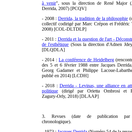
à venir
", sous la direction de René Major (
Derrida, 2007) [PCQV]
- 2008 :
Derrida, la tradition de la philosophie
(
collectif codirigé par Marc Crépon et Frédéri
2008) [COL-DLTDLP]
- 2011 :
Derrida et la question de l'art - Déconst
de l'esthétique
(Sous la direction d'Adnen Jdey
[DLQDLA]
- 2014 :
La conférence de Heidelberg
(rencontr
des 5 et 6 février 1988 entre Jacques Derrida
Georg Gadamer et Philippe Lacoue-Labarthe
publié en 2014) [LCDH]
- 2018 :
Derrida - Levinas, une alliance en at
politique
(dirigé par Orietta Ombrosi et R
Zagury-Orly, 2018) [DLAAP]
3. Revues (date de publication par
chronologique).
- 1973 :
Jacques Derrida
(Numéro 54 de la revue