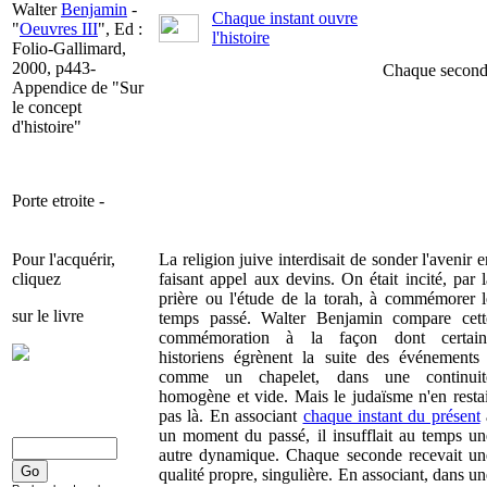
Walter
Benjamin
-
Chaque instant ouvre
"
Oeuvres III
", Ed :
l'histoire
Folio-Gallimard,
2000, p443-
Chaque seconde 
Appendice de "Sur
le concept
d'histoire"
Porte etroite -
Pour l'acquérir,
La religion juive interdisait de sonder l'avenir e
cliquez
faisant appel aux devins. On était incité, par l
prière ou l'étude de la torah, à commémorer l
sur le livre
temps passé. Walter Benjamin compare cett
commémoration à la façon dont certain
historiens égrènent la suite des événements 
comme un chapelet, dans une continuit
homogène et vide. Mais le judaïsme n'en restai
pas là. En associant
chaque instant du présent
un moment du passé, il insufflait au temps un
autre dynamique. Chaque seconde recevait un
qualité propre, singulière. En associant, dans un