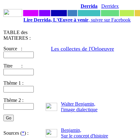
Derrida
Derridex
Lire Derrida, L'Œuvre à venir
, suivre sur Facebook
TABLE des
MATIERES :
Les collectes de l'Orloeuvre
Source :
Titre :
Thème 1 :
Thème 2 :
Walter Benjamin,
l'image dialectique
Benjamin,
Sources (
*
) :
Sur le concept d'histoire