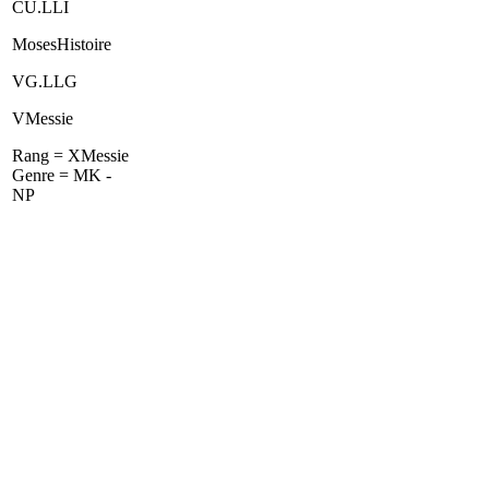
CU.LLI
MosesHistoire
VG.LLG
VMessie
Rang = XMessie
Genre = MK -
NP