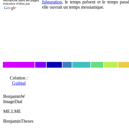
Recherche dans les pages
fulguration
, le temps présent et le temps passé
indexées d'Idixa par
elle ouvrait un temps messianique.
Création :
Guilgal
BenjaminW
ImageDial
ME.LME
BenjaminTheses