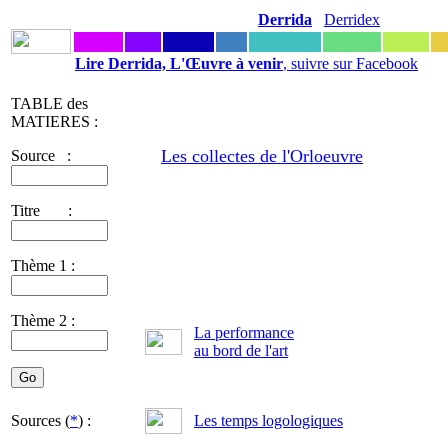
Derrida
Derridex
Lire Derrida, L'Œuvre à venir
, suivre sur Facebook
TABLE des
MATIERES :
Les collectes de l'Orloeuvre
Source :
Titre :
Thème 1 :
Thème 2 :
La performance
au bord de l'art
Sources (
*
) :
Les temps logologiques