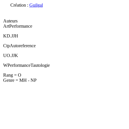
Création :
Guilgal
Auteurs
ArtPerformance
KD.JJH
CtpAutoreference
UO.JJK
WPerformanceTautologie
Rang = O
Genre = MH - NP