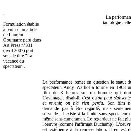
-
La performanc
tautologie : e
Formulation établie
à partir d'un article
de Laurent
Goumarre paru dans
Art Press n°331
(avril 2007) p64
sous le titre "La
vacance du
spectateur".
La performance remet en question le statut d
spectateur. Andy Warhol a tourné en 1963 u
film de 8 heures sur un homme qui dort
L'avantage, disait-il, c'est qu'
on peut s'absente
et revenir, on n'a rien perdu
. Son film n
demande pas à être regardé, mais seulemen
surveillé. Il existe à la limite sans spectateur e
même sans cameraman. Le regardeur ne fait plu
l'oeuvre (comme l'affirmait Duchamp). L'oeuvr
est extérieure à la représentation. Il en est d