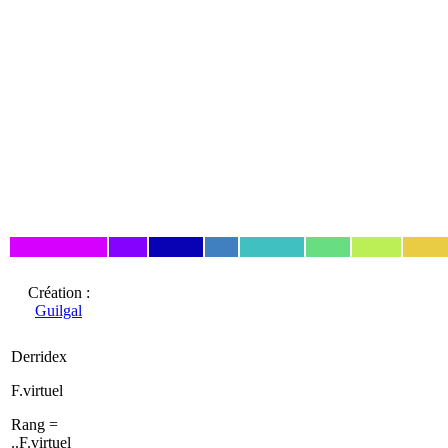
Création :
Guilgal
Derridex
F.virtuel
Rang =
..F.virtuel