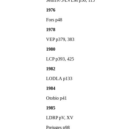
Sem1975-LVLM p50, 115
1976
Fors p48
1978
VEP p379, 383
1980
LCP p393, 425
1982
LODLA p133
1984
Otobio p41
1985
LDRP pV, XV
Prejuges p98