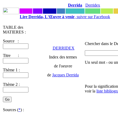
Derrida
Derridex
Lire Derrida, L'Œuvre à venir
, suivre sur Facebook
TABLE des
MATIERES :
Source :
Chercher dans le De
DERRIDEX
Titre :
Index des termes
Un seul mot - ou u
de l'oeuvre
Thème 1 :
de
Jacques Derrida
Thème 2 :
Pour la significatio
voir la
liste bibliog
Sources (
*
) :