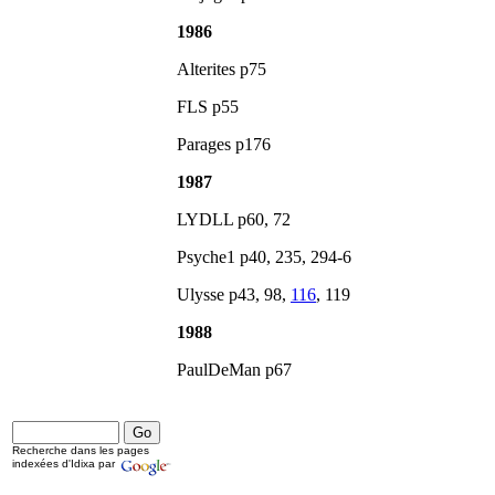
1986
Alterites p75
FLS p55
Parages p176
1987
LYDLL p60, 72
Psyche1 p40, 235, 294-6
Ulysse p43, 98,
116
, 119
1988
PaulDeMan p67
Recherche dans les pages
indexées d'Idixa par