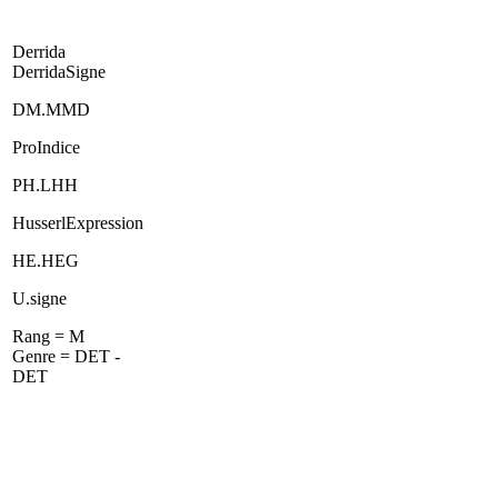
Derrida
DerridaSigne
DM.MMD
ProIndice
PH.LHH
HusserlExpression
HE.HEG
U.signe
Rang = M
Genre = DET -
DET