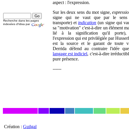
aspect : l'expression.
Sur les deux sens du mot signe,
expressi
signe qui ne vaut que par le sens 
Recherche dans les pages
transporte) et
indication
(un signe qui vau
indexées d'Idixa par
sa "motivation" c'est-à-dire un élément ma
lié à la signification qu'il porte), 
l'expression qui est privilégiée par Husserl
est la source et le garant de toute va
Derrida défend au contraire l'idée q
langage est indiciel
, c'est-à-dire irréductibl
pure présence.
------
Création :
Guilgal