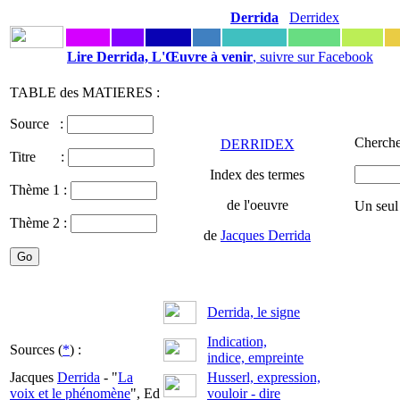
Derrida
Derridex
Lire Derrida, L'Œuvre à venir
, suivre sur Facebook
TABLE des MATIERES :
Source :
Cherche
DERRIDEX
Titre :
Index des termes
Thème 1 :
de l'oeuvre
Un seul
Thème 2 :
de
Jacques Derrida
Derrida, le signe
Indication,
Sources (
*
) :
indice, empreinte
Jacques
Derrida
- "
La
Husserl, expression,
voix et le phénomène
", Ed
vouloir - dire