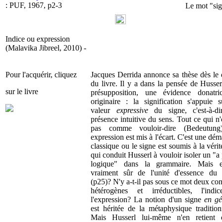
: PUF, 1967, p2-3
Le mot "sig
Indice ou expression
(Malavika Jibreel, 2010) -
Pour l'acquérir, cliquez
Jacques Derrida annonce sa thèse dès le 
du livre. Il y a dans la pensée de Husse
sur le livre
présupposition, une évidence donatri
originaire : la signification s'appuie s
valeur
expressive
du signe, c'est-à-di
présence intuitive du sens. Tout ce qui n
pas comme vouloir-dire (Bedeutun
expression est mis à l'écart. C'est une dé
classique ou le signe est soumis à la vérit
qui conduit Husserl à vouloir isoler un "a 
logique" dans la grammaire. Mais e
vraiment sûr de l'unité d'essence du 
(p25)? N'y a-t-il pas sous ce mot deux co
hétérogènes et irréductibles, l'indi
l'expression? La notion d'un signe
en gé
est héritée de la métaphysique tradition
Mais Husserl lui-même n'en retient 