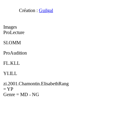
Création :
Guilgal
Images
ProLecture
SI.OMM
ProAudition
FL.KLL
YI.ILL
zi.2001.Chamontin.ElisabethRang
= YP
Genre = MD - NG