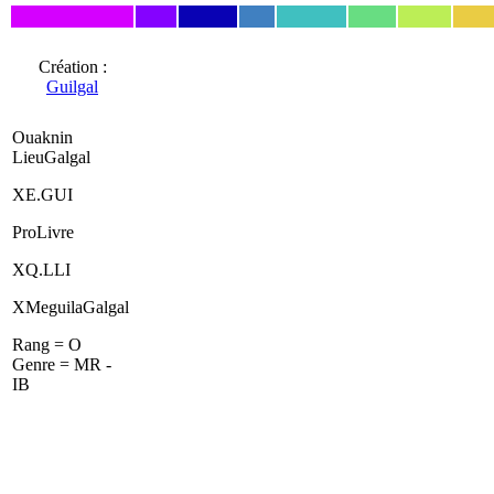
Création :
Guilgal
Ouaknin
LieuGalgal
XE.GUI
ProLivre
XQ.LLI
XMeguilaGalgal
Rang = O
Genre = MR -
IB