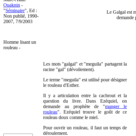
Ouaknin
-
"
Séminaire
", Ed :
Le Galgal est me
Non publié, 1990-
demande po
2007, 7/9/2003
Homme lisant un
rouleau -
Les mots "galgal" et "meguila" partagent la
racine "gal" (dévoilement).
Le terme "meguila" est utilisé pour désigner
le rouleau d'Esther.
Il y a articulation entre la cachrout et la
question du livre. Dans Ezéquiel, on
demande au prophète de "
manger le
rouleau
". Ezéquiel trouve le goût de ce
rouleau doux comme le miel.
Pour ouvrir un rouleau, il faut un temps de
déroulement.