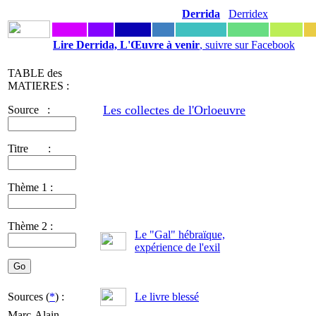
Derrida
Derridex
Lire Derrida, L'Œuvre à venir
, suivre sur Facebook
TABLE des
MATIERES :
Les collectes de l'Orloeuvre
Source :
Titre :
Thème 1 :
Thème 2 :
Le "Gal" hébraïque,
expérience de l'exil
Sources (
*
) :
Le livre blessé
Marc-Alain