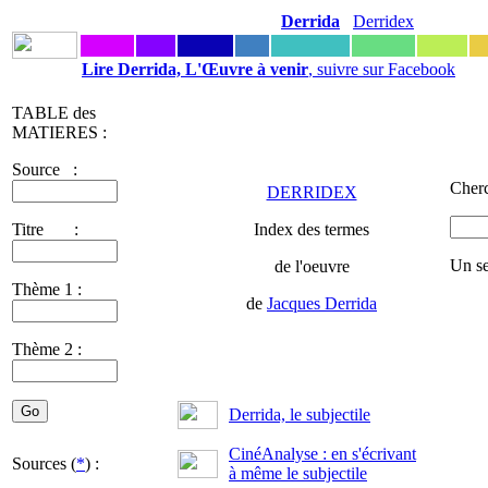
Derrida
Derridex
Lire Derrida, L'Œuvre à venir
, suivre sur Facebook
TABLE des
MATIERES :
Source :
Cherc
DERRIDEX
Titre :
Index des termes
Un se
de l'oeuvre
Thème 1 :
de
Jacques Derrida
Thème 2 :
Derrida, le subjectile
CinéAnalyse : en s'écrivant
Sources (
*
) :
à même le subjectile