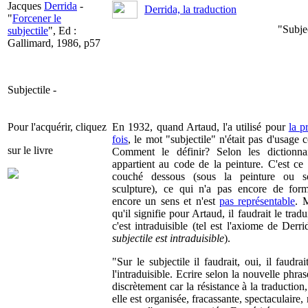
Jacques
Derrida
-
Derrida, la traduction
"
Forcener le
"Subjec
subjectile
", Ed :
Gallimard, 1986, p57
Subjectile -
Pour l'acquérir, cliquez
En 1932, quand Artaud, l'a utilisé pour
la p
fois
, le mot "subjectile" n'était pas d'usage 
sur le livre
Comment le définir? Selon les dictionnai
appartient au code de la peinture. C'est ce 
couché dessous (sous la peinture ou s
sculpture), ce qui n'a pas encore de for
encore un sens et n'est
pas représentable
. 
qu'il signifie pour Artaud, il faudrait le tradu
c'est intraduisible (tel est l'axiome de Derr
subjectile est intraduisible
).
"Sur le subjectile il faudrait, oui, il faudrai
l'intraduisible. Ecrire selon la nouvelle phra
discrètement car la résistance à la traduction
elle est organisée, fracassante, spectaculaire,