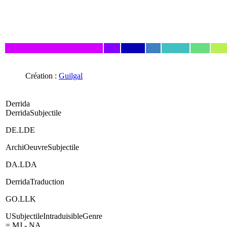
Création :
Guilgal
Derrida
DerridaSubjectile
DE.LDE
ArchiOeuvreSubjectile
DA.LDA
DerridaTraduction
GO.LLK
USubjectileIntraduisibleGenre
= MJ - NA