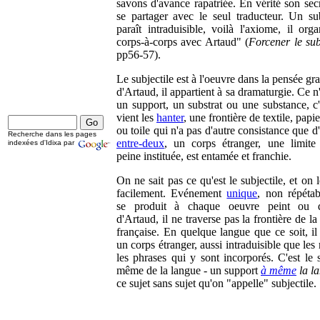
savons d'avance rapatriée. En vérité son secr
se partager avec le seul traducteur. Un sub
paraît intraduisible, voilà l'axiome, il orga
corps-à-corps avec Artaud" (
Forcener le sub
pp56-57).
Le subjectile est à l'oeuvre dans la pensée gr
d'Artaud, il appartient à sa dramaturgie. Ce n
un support, un substrat ou une substance, c'
vient les
hanter
, une frontière de textile, papie
ou toile qui n'a pas d'autre consistance que d
Recherche dans les pages
entre-deux
, un corps étranger, une limite
indexées d'Idixa par
peine instituée, est entamée et franchie.
On ne sait pas ce qu'est le subjectile, et on l
facilement. Evénement
unique
, non répétab
se produit à chaque oeuvre peint ou d
d'Artaud, il ne traverse pas la frontière de l
française. En quelque langue que ce soit, il 
un corps étranger, aussi intraduisible que les
les phrases qui y sont incorporés. C'est le 
même de la langue - un support
à même
la l
ce sujet sans sujet qu'on "appelle" subjectile.