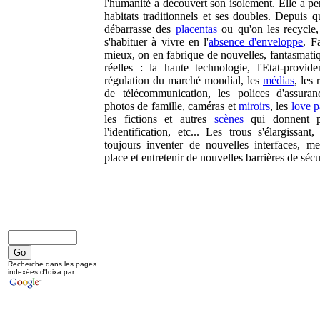
l'humanité a découvert son isolement. Elle a pe
habitats traditionnels et ses doubles. Depuis q
débarrasse des
placentas
ou qu'on les recycle, 
s'habituer à vivre en l'
absence d'enveloppe
. F
mieux, on en fabrique de nouvelles, fantasmati
réelles : la haute technologie, l'Etat-provide
régulation du marché mondial, les
médias
, les
de télécommunication, les polices d'assuran
photos de famille, caméras et
miroirs
, les
love p
les fictions et autres
scènes
qui donnent p
l'identification, etc... Les trous s'élargissant,
toujours inventer de nouvelles interfaces, me
place et entretenir de nouvelles barrières de sécu
Recherche dans les pages
indexées d'Idixa par