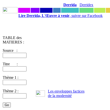
Derrida
Derridex
Lire Derrida, L'Œuvre à venir
, suivre sur Facebook
TABLE des
MATIERES :
Source :
Titre :
Thème 1 :
Thème 2 :
Les enveloppes factices
de la modernité