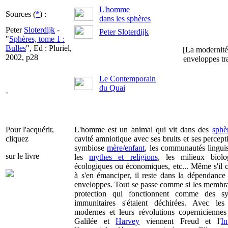
L'homme
Sources (
*
) :
dans les sphères
Peter
Sloterdijk
-
Peter Sloterdijk
"
Sphères, tome 1 :
Bulles
", Ed : Pluriel,
[La modernité 
2002, p28
enveloppes tra
Le Contemporain
du Quai
-
Pour l'acquérir,
L'homme est un animal qui vit dans des
sphè
cliquez
cavité amniotique avec ses bruits et ses percepti
symbiose
mère/enfant
, les communautés linguis
sur le livre
les
mythes et religions
, les milieux biolo
écologiques ou économiques, etc... Même s'il 
à s'en émanciper, il reste dans la dépendance
enveloppes. Tout se passe comme si les membr
protection qui fonctionnent comme des sy
immunitaires s'étaient déchirées. Avec les
modernes et leurs révolutions coperniciennes
Galilée et
Harvey
viennent Freud et l'
In