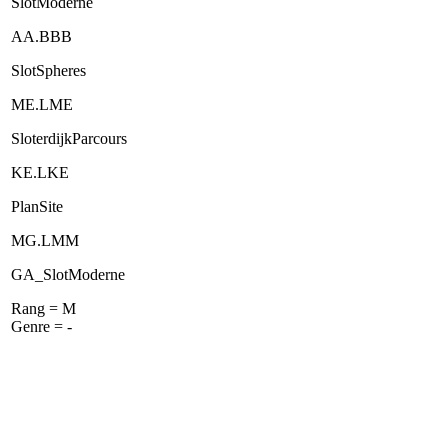
SlotModerne
AA.BBB
SlotSpheres
ME.LME
SloterdijkParcours
KE.LKE
PlanSite
MG.LMM
GA_SlotModerne
Rang = M
Genre = -