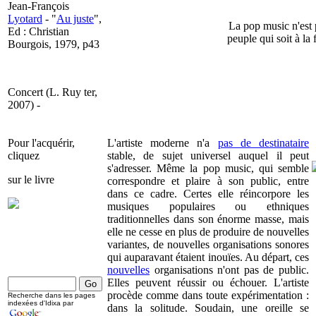
Jean-François
Lyotard
- "
Au juste
",
La pop music n'est 
Ed : Christian
peuple qui soit à la 
Bourgois, 1979, p43
Concert (L. Ruy ter,
2007) -
Pour l'acquérir,
L'artiste moderne n'a
pas de destinataire
cliquez
stable, de sujet universel auquel il peut
s'adresser. Même la pop music, qui semble
sur le livre
correspondre et plaire à son public, entre
dans ce cadre. Certes elle réincorpore les
musiques populaires ou ethniques
traditionnelles dans son énorme masse, mais
elle ne cesse en plus de produire de nouvelles
variantes, de nouvelles organisations sonores
qui auparavant étaient inouïes. Au départ, ces
nouvelles
organisations n'ont pas de public.
Elles peuvent réussir ou échouer. L'artiste
procède comme dans toute expérimentation :
Recherche dans les pages
indexées d'Idixa par
dans la solitude. Soudain, une oreille se