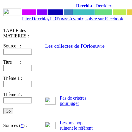
Derrida
Derridex
Lire Derrida, L'Œuvre à venir
, suivre sur Facebook
TABLE des
MATIERES :
Les collectes de l'Orloeuvre
Source :
Titre :
Thème 1 :
Thème 2 :
Pas de critères
pour juger
Les arts pop
Sources (
*
) :
ruinent le référent