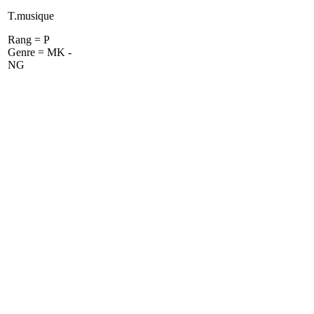
T.musique
Rang = P
Genre = MK -
NG