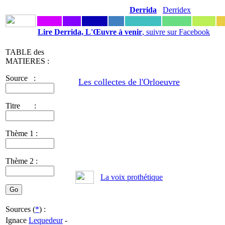
Derrida
Derridex
Lire Derrida, L'Œuvre à venir
, suivre sur Facebook
TABLE des
MATIERES :
Source :
Les collectes de l'Orloeuvre
Titre :
Thème 1 :
Thème 2 :
La voix prothétique
Sources (
*
) :
Ignace
Lequedeur
-