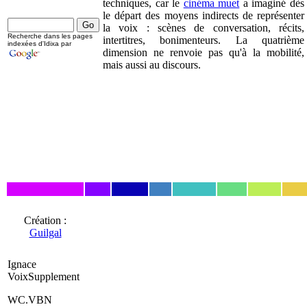
techniques, car le
cinéma muet
a imaginé dès
le départ des moyens indirects de représenter
la voix : scènes de conversation, récits,
Recherche dans les pages
intertitres, bonimenteurs. La quatrième
indexées d'Idixa par
dimension ne renvoie pas qu'à la mobilité,
mais aussi au discours.
Création :
Guilgal
Ignace
VoixSupplement
WC.VBN