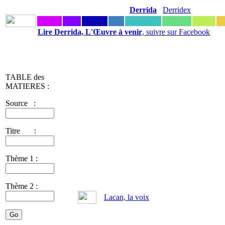
Derrida
Derridex
Lire Derrida, L'Œuvre à venir
, suivre sur Facebook
TABLE des
MATIERES :
Source :
Titre :
Thème 1 :
Thème 2 :
Lacan, la voix