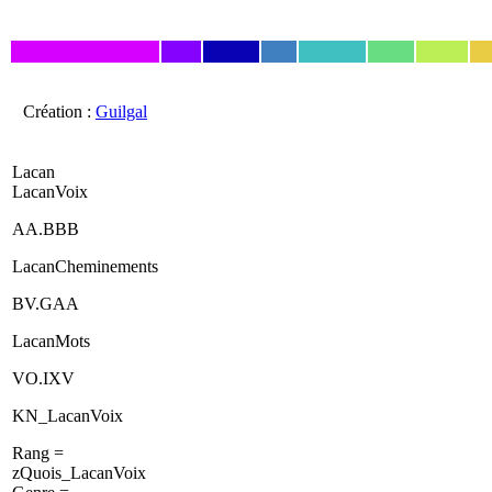
Création :
Guilgal
Lacan
LacanVoix
AA.BBB
LacanCheminements
BV.GAA
LacanMots
VO.IXV
KN_LacanVoix
Rang =
zQuois_LacanVoix