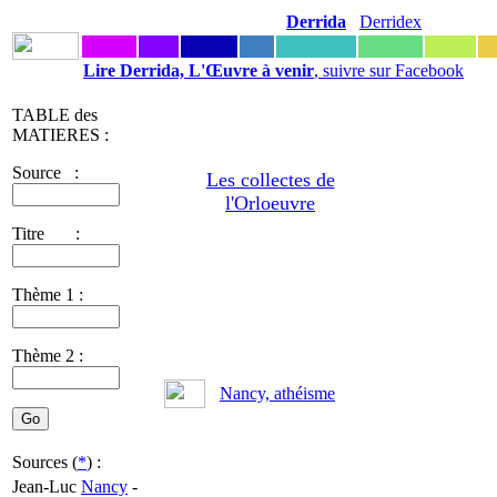
Derrida
Derridex
Lire Derrida, L'Œuvre à venir
, suivre sur Facebook
TABLE des
MATIERES :
Source :
Les collectes de
l'Orloeuvre
Titre :
Thème 1 :
Thème 2 :
Nancy, athéisme
Sources (
*
) :
Jean-Luc
Nancy
-