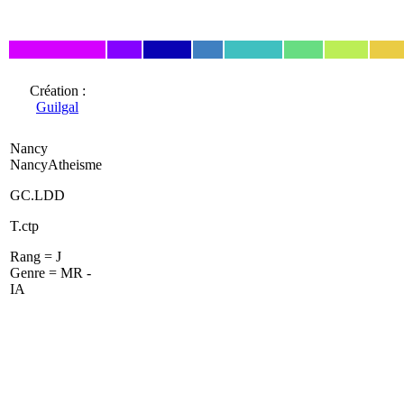
Création :
Guilgal
Nancy
NancyAtheisme
GC.LDD
T.ctp
Rang = J
Genre = MR -
IA