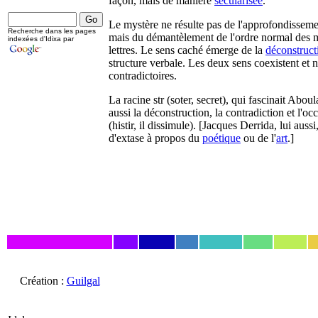
façon, mais de manière
sécularisée
.
Le mystère ne résulte pas de l'approfondisseme
Recherche dans les pages
mais du démantèlement de l'ordre normal des m
indexées d'Idixa par
lettres. Le sens caché émerge de la
déconstruct
structure verbale. Les deux sens coexistent et 
contradictoires.
La racine str (soter, secret), qui fascinait Aboul
aussi la déconstruction, la contradiction et l'occ
(histir, il dissimule). [Jacques Derrida, lui aussi
d'extase à propos du
poétique
ou de l'
art
.]
Création :
Guilgal