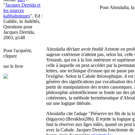
"
Jacques Derrida et
Pour Aboulafia, la 
les sources
kabbalistiques
", Ed :
Galilée, in Judéités,
Questions pour
Jacques Derrida,
2003, p148
Aboulafia déclare avoir étudié Aristote en pro
Pour l'acquérir,
sagesse extérieure n'atteint pas, selon lui, celle
cliquez
Yetsirah, qui est à la fois intérieure et supérieu
celle à laquelle on peut accéder par la permuta
sur le livre
lettres, une technique d'extase qui ne passe pas
l'exégèse. Selon la Cabale théosophique, il est
générer des significations par vocalisation des l
partir de manipulations des textes canoniques. 
philosophie aristotélicienne se fonde sur des p
cohérentes, la méthode herméneutique d'Aboul
sur une logique littérale.
Aboulafia cite l'adage "Préserve tes fils de la 
(higayon) (Berakhot28b). Il rejette la logique g
faut la réserver aux âges mûrs, quand on peut 
avec la Cabale. Jacques Derrida fonctionne d