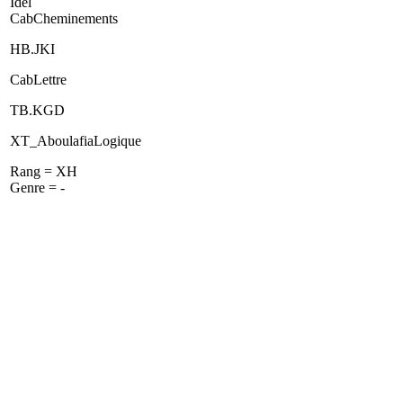
Idel
CabCheminements
HB.JKI
CabLettre
TB.KGD
XT_AboulafiaLogique
Rang = XH
Genre = -