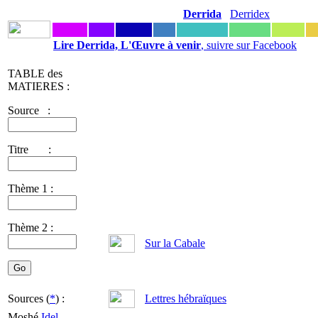
Derrida
Derridex
Lire Derrida, L'Œuvre à venir
, suivre sur Facebook
TABLE des
MATIERES :
Source :
Titre :
Thème 1 :
Thème 2 :
Sur la Cabale
Sources (
*
) :
Lettres hébraïques
Moshé
Idel
-