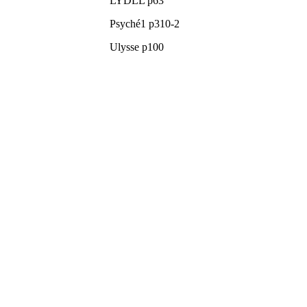
LYDLL p63
Psyché1 p310-2
Ulysse p100