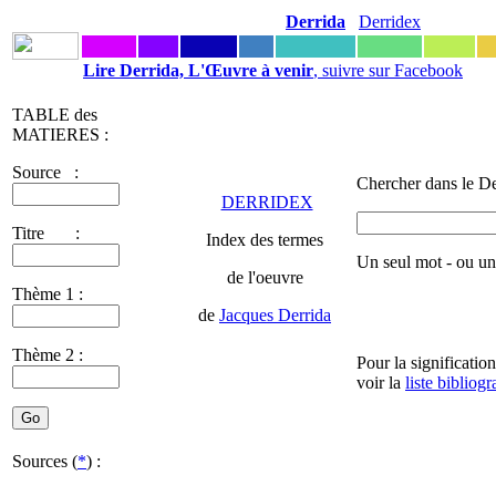
Derrida
Derridex
Lire Derrida, L'Œuvre à venir
, suivre sur Facebook
TABLE des
MATIERES :
Source :
Chercher dans le De
DERRIDEX
Titre :
Index des termes
Un seul mot - ou u
de l'oeuvre
Thème 1 :
de
Jacques Derrida
Thème 2 :
Pour la significatio
voir la
liste bibliog
Sources (
*
) :