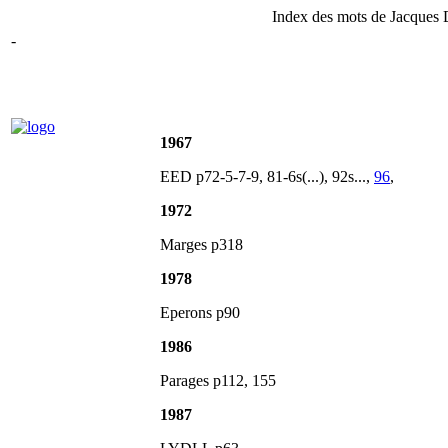
Index des mots de Jacques D
-
1967
EED p72-5-7-9, 81-6s(...), 92s...,
96
,
1972
Marges p318
1978
Eperons p90
1986
Parages p112, 155
1987