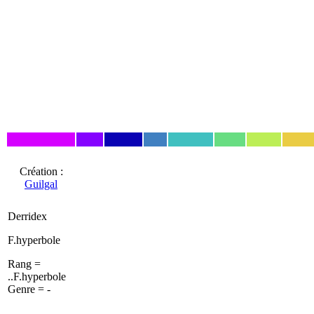
Création :
Guilgal
Derridex
F.hyperbole
Rang =
..F.hyperbole
Genre = -