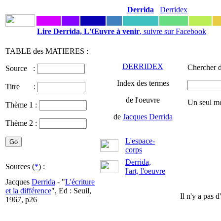
Derrida
Derridex
Lire Derrida, L'Œuvre à venir
, suivre sur Facebook
TABLE des MATIERES :
DERRIDEX
Chercher d
Source :
Index des termes
Titre :
de l'oeuvre
Un seul mo
Thème 1 :
de
Jacques Derrida
Thème 2 :
L'espace-
corps
Derrida,
Sources (
*
) :
l'art, l'oeuvre
Jacques
Derrida
- "
L'écriture
et la différence
", Ed : Seuil,
Il n'y a pas 
1967, p26