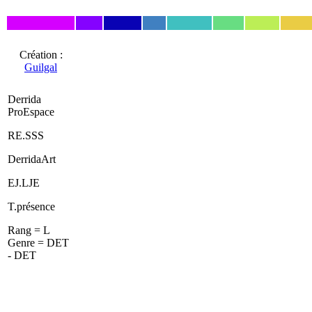
Création :
Guilgal
Derrida
ProEspace
RE.SSS
DerridaArt
EJ.LJE
T.présence
Rang = L
Genre = DET
- DET