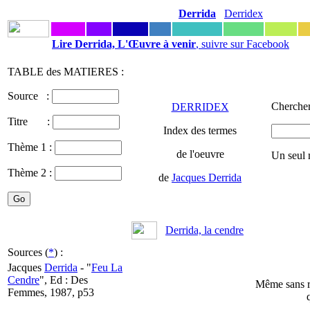
Derrida
Derridex
Lire Derrida, L'Œuvre à venir
, suivre sur Facebook
TABLE des MATIERES :
Source :
Chercher
DERRIDEX
Titre :
Index des termes
Thème 1 :
de l'oeuvre
Un seul 
Thème 2 :
de
Jacques Derrida
Derrida, la cendre
Sources (
*
) :
Jacques
Derrida
- "
Feu La
Cendre
", Ed : Des
Même sans re
Femmes, 1987, p53