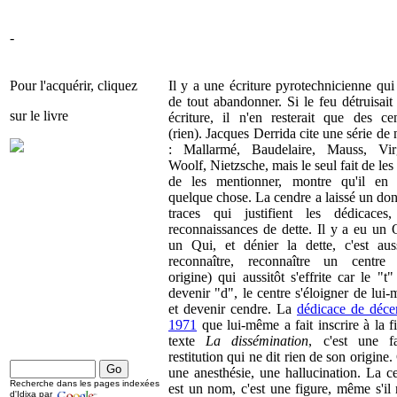
-
Pour l'acquérir, cliquez
Il y a une écriture pyrotechnicienne qui 
de tout abandonner. Si le feu détruisait 
sur le livre
écriture, il n'en resterait que des ce
(rien). Jacques Derrida cite une série de
: Mallarmé, Baudelaire, Mauss, Vir
Woolf, Nietzsche, mais le seul fait de les 
de les mentionner, montre qu'il en 
quelque chose. La cendre a laissé un don
traces qui justifient les dédicaces
reconnaissances de dette. Il y a eu un 
un Qui, et dénier la dette, c'est aus
reconnaître, reconnaître un centre
origine) qui aussitôt s'effrite car le "t"
devenir "d", le centre s'éloigner de lui
et devenir cendre. La
dédicace de déc
1971
que lui-même a fait inscrire à la f
texte
La dissémination
, c'est une f
restitution qui ne dit rien de son origine.
une anesthésie, une hallucination. La c
Recherche dans les pages indexées
est un nom, c'est une figure, même s'il 
d'Idixa par