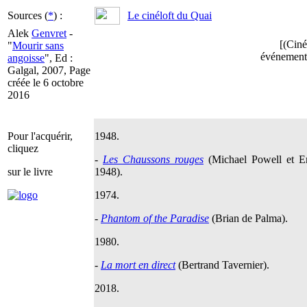
Sources (
*
) :
Le cinéloft du Quai
Alek
Genvret
-
[(Ciné
"
Mourir sans
événement "
angoisse
", Ed :
Galgal, 2007, Page
créée le 6 octobre
2016
Pour l'acquérir,
1948.
cliquez
-
Les Chaussons rouges
(Michael Powell et Em
sur le livre
1948).
1974.
-
Phantom of the Paradise
(Brian de Palma).
1980.
-
La mort en direct
(Bertrand Tavernier).
2018.