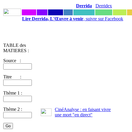
Derrida
Derridex
Lire Derrida, L'Œuvre à venir
, suivre sur Facebook
TABLE des
MATIERES :
Source :
Titre :
Thème 1 :
Thème 2 :
CinéAnalyse : en faisant vivre
une mort "en direct"