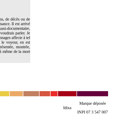
lms, de décès ou de
ance. Il est arrivé
uasi-documentaire,
voudrais parler. Je
nages affecte à tel
, le voyeur, en est
résentée, montrée,
elà même de la mort
Marque déposée
Idixa
INPI 07 3 547 007