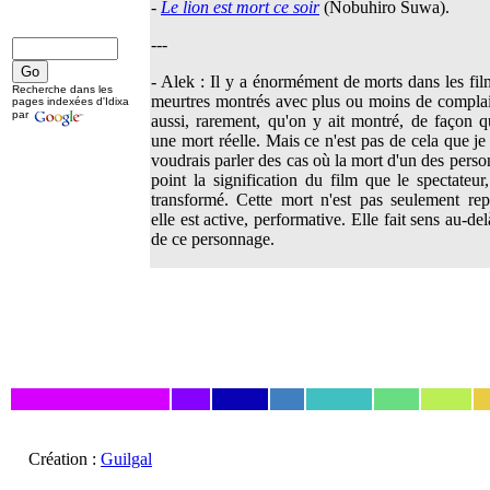
-
Le lion est mort ce soir
(Nobuhiro Suwa).
---
- Alek : Il y a énormément de morts dans les fi
Recherche dans les
meurtres montrés avec plus ou moins de complais
pages indexées d'Idixa
par
aussi, rarement, qu'on y ait montré, de façon q
une mort réelle. Mais ce n'est pas de cela que je 
voudrais parler des cas où la mort d'un des person
point la signification du film que le spectateur
transformé. Cette mort n'est pas seulement rep
elle est active, performative. Elle fait sens au-d
de ce personnage.
Création :
Guilgal